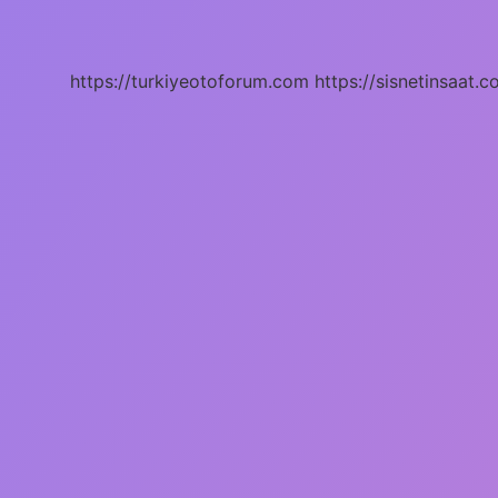
Olun
Ne
Demek
https://turkiyeotoforum.com
https://sisnetinsaat.c