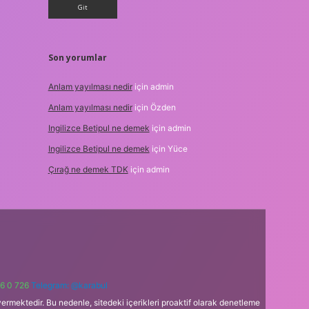
Son yorumlar
Anlam yayılması nedir
için
admin
Anlam yayılması nedir
için
Özden
Ingilizce Betipul ne demek
için
admin
Ingilizce Betipul ne demek
için
Yüce
Çırağ ne demek TDK
için
admin
6 0 726
Telegram: @karabul
ermektedir. Bu nedenle, sitedeki içerikleri proaktif olarak denetleme