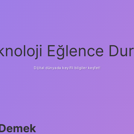
knoloji Eğlence Dur
Dijital dünyada keyifli bilgiler keşfet!
 Demek