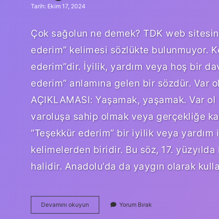
Tarih: Ekim 17, 2024
Çok sağolun ne demek? TDK web sitesind
ederim” kelimesi sözlükte bulunmuyor. K
ederim”dir. İyilik, yardım veya hoş bir d
ederim” anlamına gelen bir sözdür. V
AÇIKLAMASI: Yaşamak, yaşamak. Var ol ki
varoluşa sahip olmak veya gerçekliğe ka
“Teşekkür ederim” bir iyilik veya yardım i
kelimelerden biridir. Bu söz, 17. yüzyılda
halidir. Anadolu’da da yaygın olarak kul
Sağolun
Devamını okuyun
Yorum Bırak
Var