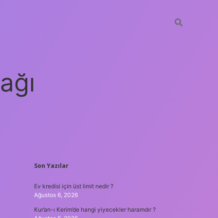
ağı
SIDEBAR
Son Yazılar
grandoperabet
elexbet
Ev kredisi için üst limit nedir ?
Ağustos 6, 2026
Kur’an-ı Kerim’de hangi yiyecekler haramdır ?