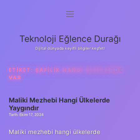
menüyü
Anasayfa
aç
Gizlilik Politikası
Teknoloji Eğlence Durağı
Yasal Uyarı
Dijital dünyada keyifli bilgiler keşfet!
Hakkımızda
ETIKET:
ŞAFILIK HANGI ÜLKELERDE
VAR
Maliki Mezhebi Hangi Ülkelerde
Yaygındır
Tarih: Ekim 17, 2024
Maliki mezhebi hangi ülkelerde