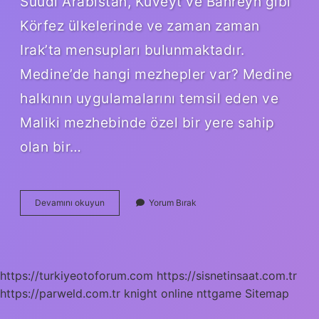
Suudi Arabistan, Kuveyt ve Bahreyn gibi
Körfez ülkelerinde ve zaman zaman
Irak’ta mensupları bulunmaktadır.
Medine’de hangi mezhepler var? Medine
halkının uygulamalarını temsil eden ve
Maliki mezhebinde özel bir yere sahip
olan bir…
Maliki
Devamını okuyun
Yorum Bırak
Mezhebi
Hangi
Ülkelerde
Yaygındır
https://turkiyeotoforum.com
https://sisnetinsaat.com.tr
https://parweld.com.tr
knight online
nttgame
Sitemap