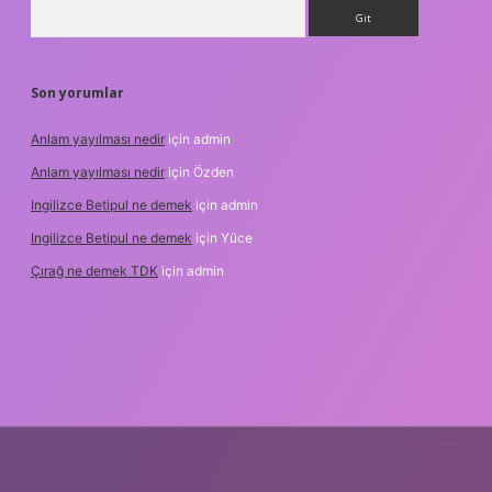
Arama
Son yorumlar
Anlam yayılması nedir
için
admin
Anlam yayılması nedir
için
Özden
Ingilizce Betipul ne demek
için
admin
Ingilizce Betipul ne demek
için
Yüce
Çırağ ne demek TDK
için
admin
bet
elexbett.net
tulipbetgiris.org