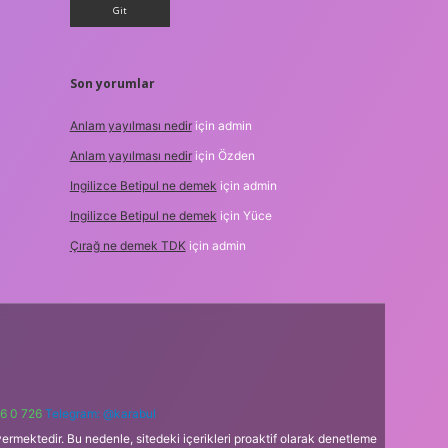
Son yorumlar
Anlam yayılması nedir
için
admin
Anlam yayılması nedir
için
Özden
Ingilizce Betipul ne demek
için
admin
Ingilizce Betipul ne demek
için
Yüce
Çırağ ne demek TDK
için
admin
6 0 726
Telegram: @karabul
ermektedir. Bu nedenle, sitedeki içerikleri proaktif olarak denetleme