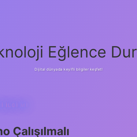
knoloji Eğlence Dur
Dijital dünyada keyifli bilgiler keşfet!
 ILGI MI
o Çalışılmalı