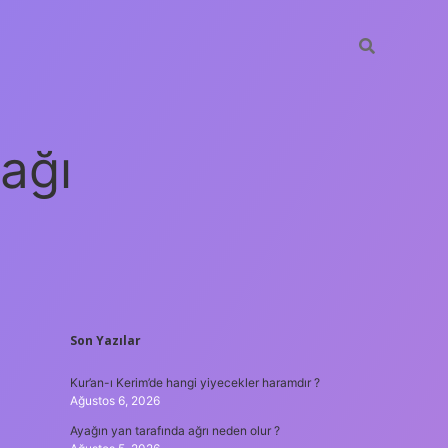
ağı
SIDEBAR
Son Yazılar
grandoperabet
elexbett.n
Kur’an-ı Kerim’de hangi yiyecekler haramdır ?
Ağustos 6, 2026
Ayağın yan tarafında ağrı neden olur ?