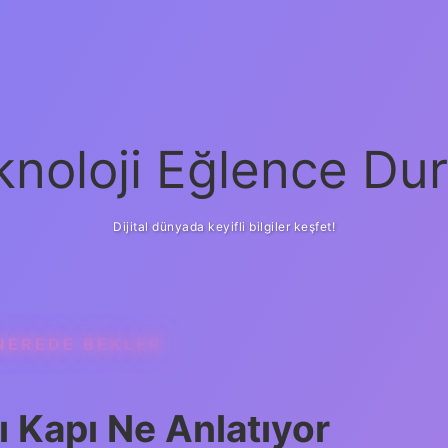
knoloji Eğlence Dur
Dijital dünyada keyifli bilgiler keşfet!
NEREDE BEKLER
ı Kapı Ne Anlatıyor