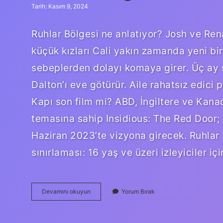
Tarih: Kasım 9, 2024
Ruhlar Bölgesi ne anlatıyor? Josh ve Rena
küçük kızları Cali yakın zamanda yeni bi
sebeplerden dolayı komaya girer. Üç ay 
Dalton’ı eve götürür. Aile rahatsız edici 
Kapı son film mi? ABD, İngiltere ve Kan
temasına sahip Insidious: The Red Door; S
Haziran 2023’te vizyona girecek. Ruhlar 
sınırlaması: 16 yaş ve üzeri izleyiciler iç
Ruhlar
Devamını okuyun
Yorum Bırak
Bölgesi
Kırmızı
Kapı