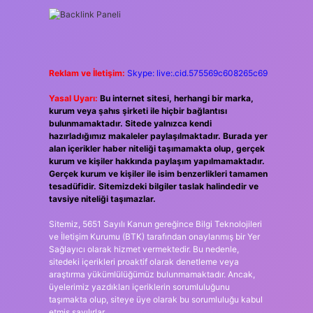
Reklam ve İletişim:
Skype: live:.cid.575569c608265c69
Yasal Uyarı:
Bu internet sitesi, herhangi bir marka,
kurum veya şahıs şirketi ile hiçbir bağlantısı
bulunmamaktadır. Sitede yalnızca kendi
hazırladığımız makaleler paylaşılmaktadır. Burada yer
alan içerikler haber niteliği taşımamakta olup, gerçek
kurum ve kişiler hakkında paylaşım yapılmamaktadır.
Gerçek kurum ve kişiler ile isim benzerlikleri tamamen
tesadüfidir. Sitemizdeki bilgiler taslak halindedir ve
tavsiye niteliği taşımazlar.
Sitemiz, 5651 Sayılı Kanun gereğince Bilgi Teknolojileri
ve İletişim Kurumu (BTK) tarafından onaylanmış bir Yer
Sağlayıcı olarak hizmet vermektedir. Bu nedenle,
sitedeki içerikleri proaktif olarak denetleme veya
araştırma yükümlülüğümüz bulunmamaktadır. Ancak,
üyelerimiz yazdıkları içeriklerin sorumluluğunu
taşımakta olup, siteye üye olarak bu sorumluluğu kabul
etmiş sayılırlar.