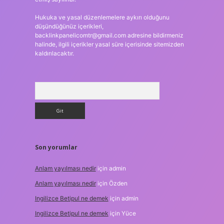
Hukuka ve yasal düzenlemelere aykırı olduğunu
düşündüğünüz içerikleri,
backlinkpanelicomtr@gmail.com
adresine bildirmeniz
halinde, ilgili içerikler yasal süre içerisinde sitemizden
kaldırılacaktır.
Arama
Son yorumlar
Anlam yayılması nedir
için
admin
Anlam yayılması nedir
için
Özden
Ingilizce Betipul ne demek
için
admin
Ingilizce Betipul ne demek
için
Yüce