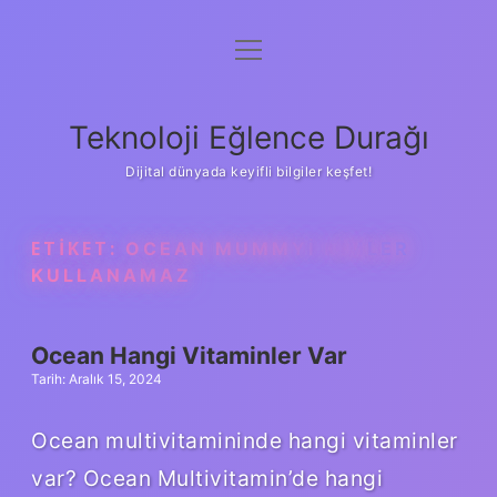
menüyü
Anasayfa
aç
Gizlilik Politikası
Teknoloji Eğlence Durağı
Yasal Uyarı
Dijital dünyada keyifli bilgiler keşfet!
Hakkımızda
ETIKET:
OCEAN MUMMYI KIMLER
KULLANAMAZ
Ocean Hangi Vitaminler Var
Tarih: Aralık 15, 2024
Ocean multivitamininde hangi vitaminler
var? Ocean Multivitamin’de hangi