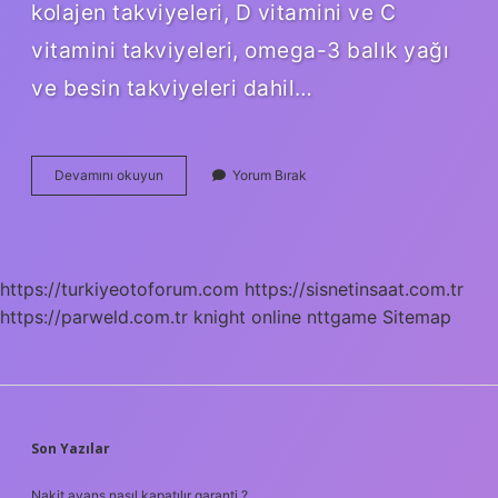
kolajen takviyeleri, D vitamini ve C
vitamini takviyeleri, omega-3 balık yağı
ve besin takviyeleri dahil…
Ocean
Devamını okuyun
Yorum Bırak
Hangi
Vitaminler
Var
https://turkiyeotoforum.com
https://sisnetinsaat.com.tr
https://parweld.com.tr
knight online
nttgame
Sitemap
SIDEBAR
Son Yazılar
Nakit avans nasıl kapatılır garanti ?