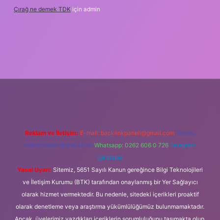
Çırağ ne demek TDK
için
admin
bet
elexbett.net
tulipbetgiris.org
Reklam ve İletişim:
E-mail:
backlinkpaneli@gmail.com
Teams:
forumhizmeti@gmail.com
Whatsapp: 0262 606 0 726
Telegram:
@karabul
Yasal Uyarı:
Sitemiz, 5651 Sayılı Kanun gereğince Bilgi Teknolojileri
ve İletişim Kurumu (BTK) tarafından onaylanmış bir Yer Sağlayıcı
olarak hizmet vermektedir. Bu nedenle, sitedeki içerikleri proaktif
olarak denetleme veya araştırma yükümlülüğümüz bulunmamaktadır.
Ancak, üyelerimiz yazdıkları içeriklerin sorumluluğunu taşımakta olup,