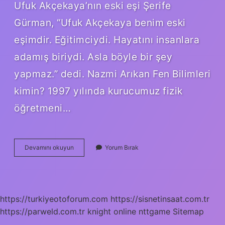
Ufuk Akçekaya’nın eski eşi Şerife
Gürman, “Ufuk Akçekaya benim eski
eşimdir. Eğitimciydi. Hayatını insanlara
adamış biriydi. Asla böyle bir şey
yapmaz.” dedi. Nazmi Arıkan Fen Bilimleri
kimin? 1997 yılında kurucumuz fizik
öğretmeni…
Nazmi
Devamını okuyun
Yorum Bırak
Arıkan
Davası
Ne
Oldu
https://turkiyeotoforum.com
https://sisnetinsaat.com.tr
https://parweld.com.tr
knight online
nttgame
Sitemap