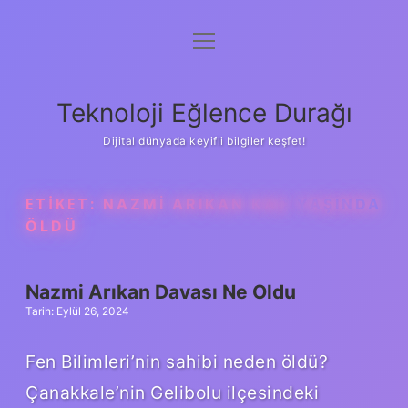
menüyü
Anasayfa
aç
Gizlilik Politikası
Teknoloji Eğlence Durağı
Yasal Uyarı
Dijital dünyada keyifli bilgiler keşfet!
Hakkımızda
ETIKET:
NAZMI ARIKAN KAÇ YAŞINDA
ÖLDÜ
Nazmi Arıkan Davası Ne Oldu
Tarih: Eylül 26, 2024
Fen Bilimleri’nin sahibi neden öldü?
Çanakkale’nin Gelibolu ilçesindeki