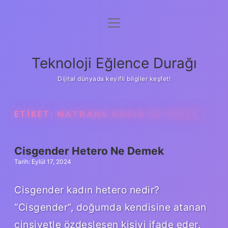
menüyü
Anasayfa
aç
Gizlilik Politikası
Teknoloji Eğlence Durağı
Yasal Uyarı
Dijital dünyada keyifli bilgiler keşfet!
Hakkımızda
ETIKET:
NATRANS KADIN NE DEMEK
Cisgender Hetero Ne Demek
Tarih: Eylül 17, 2024
Cisgender kadın hetero nedir?
“Cisgender”, doğumda kendisine atanan
cinsiyetle özdeşleşen kişiyi ifade eder.