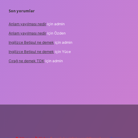
Son yorumlar
Anlam yayılması nedir
için
admin
Anlam yayılması nedir
için
Özden
Ingilizce Betipul ne demek
için
admin
Ingilizce Betipul ne demek
için
Yüce
Çırağ ne demek TDK
için
admin
abet
elexbett.net
tulipbetgiris.org