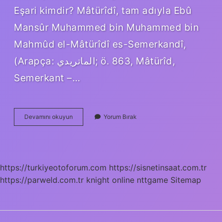
Eşari kimdir? Mâtürîdî, tam adıyla Ebû
Mansûr Muhammed bin Muhammed bin
Mahmûd el-Mâtürîdî es-Semerkandî,
(Arapça: الماتريدي; ö. 863, Mâtürîd,
Semerkant –…
Eşarilik
Devamını okuyun
Yorum Bırak
Ve
Maturidilik
Ne
Demek
https://turkiyeotoforum.com
https://sisnetinsaat.com.tr
https://parweld.com.tr
knight online
nttgame
Sitemap