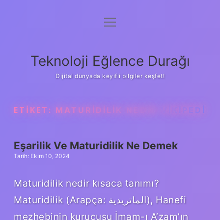
menüyü
Anasayfa
aç
Gizlilik Politikası
Teknoloji Eğlence Durağı
Yasal Uyarı
Dijital dünyada keyifli bilgiler keşfet!
Hakkımızda
ETIKET:
MATURIDILIK NEDIR VIKIPEDI
Eşarilik Ve Maturidilik Ne Demek
Tarih: Ekim 10, 2024
Maturidilik nedir kısaca tanımı?
Maturidilik (Arapça: الماتريدية), Hanefi
mezhebinin kurucusu İmam-ı A’zam’ın