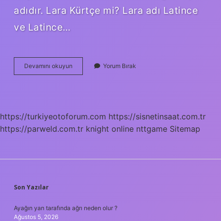
adıdır. Lara Kürtçe mi? Lara adı Latince
ve Latince…
Larin
Devamını okuyun
Yorum Bırak
Ismi
Kürtçe
Mi
https://turkiyeotoforum.com
https://sisnetinsaat.com.tr
https://parweld.com.tr
knight online
nttgame
Sitemap
SIDEBAR
Son Yazılar
Ayağın yan tarafında ağrı neden olur ?
Ağustos 5, 2026