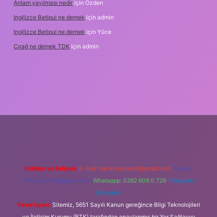
Anlam yayılması nedir
için
Özden
Ingilizce Betipul ne demek
için
admin
Ingilizce Betipul ne demek
için
Yüce
Çırağ ne demek TDK
için
admin
rabet
elexbett.net
tulipbetgiris.org
Reklam ve İletişim:
E-mail:
backlinkpaneli@gmail.com
Teams:
forumhizmeti@gmail.com
Whatsapp: 0262 606 0 726
Telegram:
@karabul
Yasal Uyarı:
Sitemiz, 5651 Sayılı Kanun gereğince Bilgi Teknolojileri
ve İletişim Kurumu (BTK) tarafından onaylanmış bir Yer Sağlayıcı