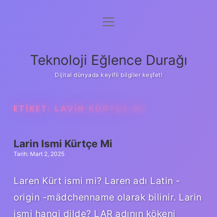
menüyü
Anasayfa
aç
Gizlilik Politikası
Teknoloji Eğlence Durağı
Yasal Uyarı
Dijital dünyada keyifli bilgiler keşfet!
Hakkımızda
ETIKET:
LAVIN KÜRTÇE MI
Larin Ismi Kürtçe Mi
Tarih: Mart 2, 2025
Laren Kürt ismi mi? Laren adı Latin -
origin -mädchenname olarak bilinir. Larin
ismi hangi dilde? LAR adının kökeni