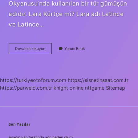
Okyanusu’nda kullanılan bir tür gümüşün
adıdır. Lara Kürtçe mi? Lara adı Latince
ve Latince…
Larin
Devamını okuyun
Yorum Bırak
Ismi
Kürtçe
Mi
https://turkiyeotoforum.com
https://sisnetinsaat.com.tr
https://parweld.com.tr
knight online
nttgame
Sitemap
SIDEBAR
Son Yazılar
Ayağın yan tarafında ağrı neden olur ?