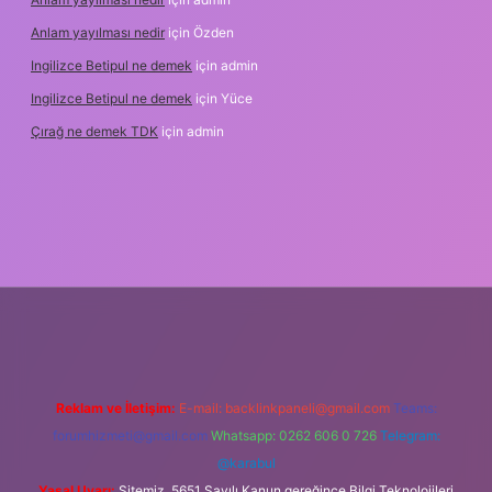
Anlam yayılması nedir
için
Özden
Ingilizce Betipul ne demek
için
admin
Ingilizce Betipul ne demek
için
Yüce
Çırağ ne demek TDK
için
admin
abet
elexbett.net
tulipbetgiris.org
Reklam ve İletişim:
E-mail:
backlinkpaneli@gmail.com
Teams:
forumhizmeti@gmail.com
Whatsapp: 0262 606 0 726
Telegram:
@karabul
Yasal Uyarı:
Sitemiz, 5651 Sayılı Kanun gereğince Bilgi Teknolojileri