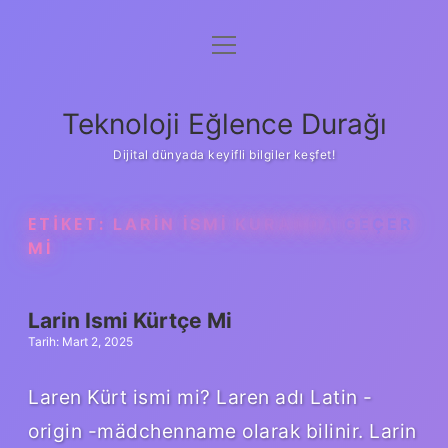
menüyü
Anasayfa
aç
Gizlilik Politikası
Teknoloji Eğlence Durağı
Yasal Uyarı
Dijital dünyada keyifli bilgiler keşfet!
Hakkımızda
ETIKET:
LARIN ISMI KURANDA GEÇER
MI
Larin Ismi Kürtçe Mi
Tarih: Mart 2, 2025
Laren Kürt ismi mi? Laren adı Latin -
origin -mädchenname olarak bilinir. Larin