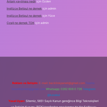
Anlam yayılması nedir
için
Özden
Ingilizce Betipul ne demek
için
admin
Ingilizce Betipul ne demek
için
Yüce
Çırağ ne demek TDK
için
admin
rabet
elexbett.net
tulipbetgiris.org
Reklam ve İletişim:
E-mail:
backlinkpaneli@gmail.com
Teams:
forumhizmeti@gmail.com
Whatsapp: 0262 606 0 726
Telegram:
@karabul
Yasal Uyarı:
Sitemiz, 5651 Sayılı Kanun gereğince Bilgi Teknolojileri
ve İletişim Kurumu (BTK) tarafından onaylanmış bir Yer Sağlayıcı