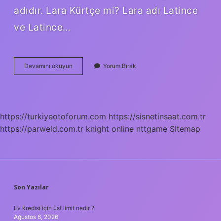
adıdır. Lara Kürtçe mi? Lara adı Latince
ve Latince…
Larin
Devamını okuyun
Yorum Bırak
Ismi
Kürtçe
Mi
https://turkiyeotoforum.com
https://sisnetinsaat.com.tr
https://parweld.com.tr
knight online
nttgame
Sitemap
SIDEBAR
Son Yazılar
Ev kredisi için üst limit nedir ?
Ağustos 6, 2026