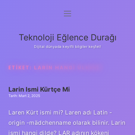
menüyü
Anasayfa
aç
Gizlilik Politikası
Teknoloji Eğlence Durağı
Yasal Uyarı
Dijital dünyada keyifli bilgiler keşfet!
Hakkımızda
ETIKET:
LARIN HANGI ÜLKEDE
Larin Ismi Kürtçe Mi
Tarih: Mart 2, 2025
Laren Kürt ismi mi? Laren adı Latin -
origin -mädchenname olarak bilinir. Larin
ismi hangi dilde? LAR adının kökeni