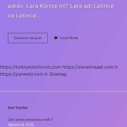
adıdır. Lara Kürtçe mi? Lara adı Latince
ve Latince…
Larin
Devamını okuyun
Yorum Bırak
Ismi
Kürtçe
Mi
https://turkiyeotoforum.com
https://sisnetinsaat.com.tr
https://parweld.com.tr
Sitemap
SIDEBAR
Son Yazılar
Çek senet protestosu nedir ?
Ağustos 9, 2026