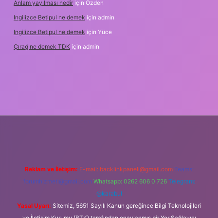
Anlam yayılması nedir
için
Özden
Ingilizce Betipul ne demek
için
admin
Ingilizce Betipul ne demek
için
Yüce
Çırağ ne demek TDK
için
admin
abet
elexbett.net
tulipbetgiris.org
Reklam ve İletişim:
E-mail:
backlinkpaneli@gmail.com
Teams:
forumhizmeti@gmail.com
Whatsapp: 0262 606 0 726
Telegram:
@karabul
Yasal Uyarı:
Sitemiz, 5651 Sayılı Kanun gereğince Bilgi Teknolojileri
ve İletişim Kurumu (BTK) tarafından onaylanmış bir Yer Sağlayıcı