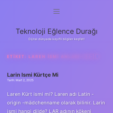
menüyü
Anasayfa
aç
Gizlilik Politikası
Teknoloji Eğlence Durağı
Yasal Uyarı
Dijital dünyada keyifli bilgiler keşfet!
Hakkımızda
ETIKET:
LAREN ISMI ANLAMI NEDIR
Larin Ismi Kürtçe Mi
Tarih: Mart 2, 2025
Laren Kürt ismi mi? Laren adı Latin -
origin -mädchenname olarak bilinir. Larin
ismi hangi dilde? LAR adının kökeni