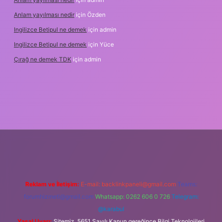
Anlam yayılması nedir
için
Özden
Ingilizce Betipul ne demek
için
admin
Ingilizce Betipul ne demek
için
Yüce
Çırağ ne demek TDK
için
admin
abet
elexbett.net
tulipbetgiris.org
Reklam ve İletişim:
E-mail:
backlinkpaneli@gmail.com
Teams:
forumhizmeti@gmail.com
Whatsapp: 0262 606 0 726
Telegram:
@karabul
Yasal Uyarı:
Sitemiz, 5651 Sayılı Kanun gereğince Bilgi Teknolojileri