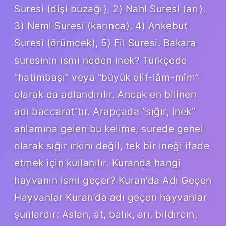
Suresi (dişi buzağı), 2) Nahl Suresi (arı),
3) Neml Suresi (karınca), 4) Ankebut
Suresi (örümcek), 5) Fil Suresi. Bakara
suresinin ismi neden inek? Türkçede
“hatimbaşı” veya “büyük elif-lâm-mîm”
olarak da adlandırılır. Ancak en bilinen
adı baccarat’tır. Arapçada “sığır, inek”
anlamına gelen bu kelime, surede genel
olarak sığır ırkını değil, tek bir ineği ifade
etmek için kullanılır. Kuranda hangi
hayvanın ismi geçer? Kuran’da Adı Geçen
Hayvanlar Kuran’da adı geçen hayvanlar
şunlardır: Aslan, at, balık, arı, bıldırcın,