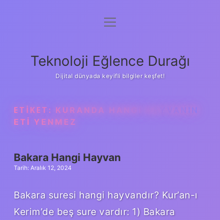
menüyü
Anasayfa
aç
Gizlilik Politikası
Teknoloji Eğlence Durağı
Yasal Uyarı
Dijital dünyada keyifli bilgiler keşfet!
Hakkımızda
ETIKET:
KURANDA HANGI HAYVANIN
ETI YENMEZ
Bakara Hangi Hayvan
Tarih: Aralık 12, 2024
Bakara suresi hangi hayvandır? Kur’an-ı
Kerim’de beş sure vardır: 1) Bakara