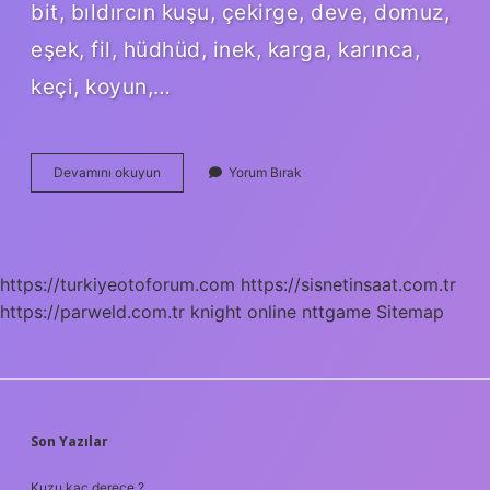
bit, bıldırcın kuşu, çekirge, deve, domuz,
eşek, fil, hüdhüd, inek, karga, karınca,
keçi, koyun,…
Bakara
Devamını okuyun
Yorum Bırak
Hangi
Hayvan
https://turkiyeotoforum.com
https://sisnetinsaat.com.tr
https://parweld.com.tr
knight online
nttgame
Sitemap
SIDEBAR
Son Yazılar
Kuzu kaç derece ?