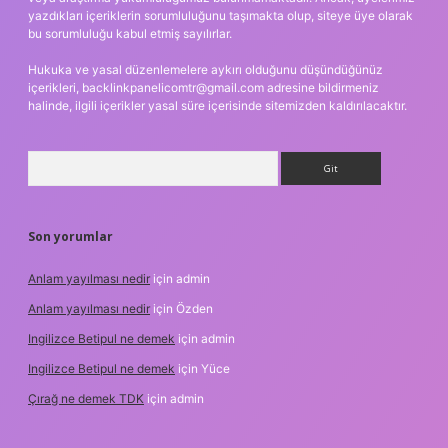
yazdıkları içeriklerin sorumluluğunu taşımakta olup, siteye üye olarak
bu sorumluluğu kabul etmiş sayılırlar.
Hukuka ve yasal düzenlemelere aykırı olduğunu düşündüğünüz
içerikleri,
backlinkpanelicomtr@gmail.com
adresine bildirmeniz
halinde, ilgili içerikler yasal süre içerisinde sitemizden kaldırılacaktır.
Arama
Son yorumlar
Anlam yayılması nedir
için
admin
Anlam yayılması nedir
için
Özden
Ingilizce Betipul ne demek
için
admin
Ingilizce Betipul ne demek
için
Yüce
Çırağ ne demek TDK
için
admin