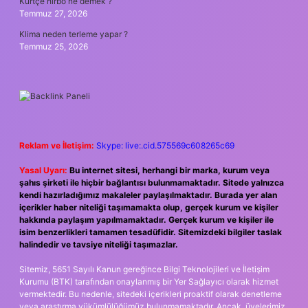
Kürtçe hırbo ne demek ?
Temmuz 27, 2026
Klima neden terleme yapar ?
Temmuz 25, 2026
Reklam ve İletişim:
Skype: live:.cid.575569c608265c69
Yasal Uyarı:
Bu internet sitesi, herhangi bir marka, kurum veya
şahıs şirketi ile hiçbir bağlantısı bulunmamaktadır. Sitede yalnızca
kendi hazırladığımız makaleler paylaşılmaktadır. Burada yer alan
içerikler haber niteliği taşımamakta olup, gerçek kurum ve kişiler
hakkında paylaşım yapılmamaktadır. Gerçek kurum ve kişiler ile
isim benzerlikleri tamamen tesadüfidir. Sitemizdeki bilgiler taslak
halindedir ve tavsiye niteliği taşımazlar.
Sitemiz, 5651 Sayılı Kanun gereğince Bilgi Teknolojileri ve İletişim
Kurumu (BTK) tarafından onaylanmış bir Yer Sağlayıcı olarak hizmet
vermektedir. Bu nedenle, sitedeki içerikleri proaktif olarak denetleme
veya araştırma yükümlülüğümüz bulunmamaktadır. Ancak, üyelerimiz