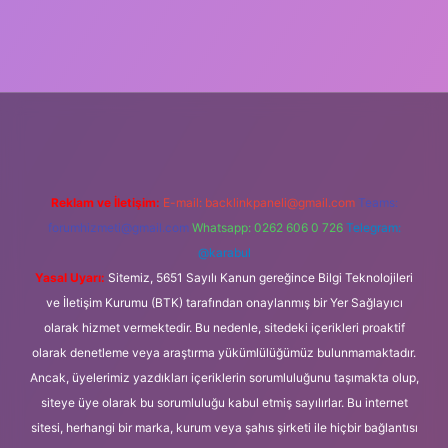
bet
elexbett.net
tulipbetgiris.org
Reklam ve İletişim:
E-mail:
backlinkpaneli@gmail.com
Teams:
forumhizmeti@gmail.com
Whatsapp: 0262 606 0 726
Telegram:
@karabul
Yasal Uyarı:
Sitemiz, 5651 Sayılı Kanun gereğince Bilgi Teknolojileri
ve İletişim Kurumu (BTK) tarafından onaylanmış bir Yer Sağlayıcı
olarak hizmet vermektedir. Bu nedenle, sitedeki içerikleri proaktif
olarak denetleme veya araştırma yükümlülüğümüz bulunmamaktadır.
Ancak, üyelerimiz yazdıkları içeriklerin sorumluluğunu taşımakta olup,
siteye üye olarak bu sorumluluğu kabul etmiş sayılırlar. Bu internet
sitesi, herhangi bir marka, kurum veya şahıs şirketi ile hiçbir bağlantısı