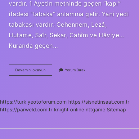
vardır. 1 Ayetin metninde geçen “kapı”
ifadesi “tabaka” anlamına gelir. Yani yedi
tabakası vardır: Cehennem, Lezâ,
Hutame, Saîr, Sekar, Cahîm ve Hâviye…
Kuranda geçen…
Haviye
Devamını okuyun
Yorum Bırak
Cehennem
Nedir
https://turkiyeotoforum.com
https://sisnetinsaat.com.tr
https://parweld.com.tr
knight online
nttgame
Sitemap