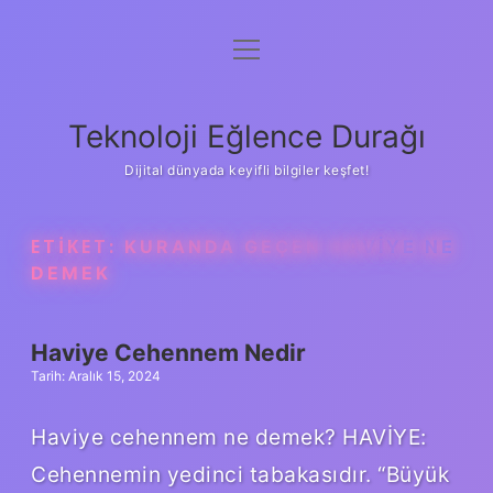
menüyü
Anasayfa
aç
Gizlilik Politikası
Teknoloji Eğlence Durağı
Yasal Uyarı
Dijital dünyada keyifli bilgiler keşfet!
Hakkımızda
ETIKET:
KURANDA GEÇEN HAVIYE NE
DEMEK
Haviye Cehennem Nedir
Tarih: Aralık 15, 2024
Haviye cehennem ne demek? HAVİYE:
Cehennemin yedinci tabakasıdır. “Büyük