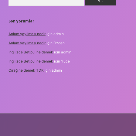
Son yorumlar
Anlam yayılması nedir
için
admin
Anlam yayılması nedir
için
Özden
Ingilizce Betipul ne demek
için
admin
Ingilizce Betipul ne demek
için
Yüce
Çırağ ne demek TDK
için
admin
operabet
elexbett.net
tulipbetgiris.org