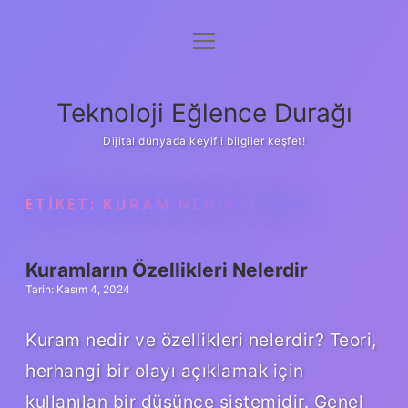
menüyü
Anasayfa
aç
Gizlilik Politikası
Teknoloji Eğlence Durağı
Yasal Uyarı
Dijital dünyada keyifli bilgiler keşfet!
Hakkımızda
ETIKET:
KURAM NEDIR ÖRNEK
Kuramların Özellikleri Nelerdir
Tarih: Kasım 4, 2024
Kuram nedir ve özellikleri nelerdir? Teori,
herhangi bir olayı açıklamak için
kullanılan bir düşünce sistemidir. Genel