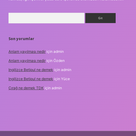
Arama
Son yorumlar
Anlam yayılması nedir
için
admin
Anlam yayılması nedir
için
Özden
Ingilizce Betipul ne demek
için
admin
Ingilizce Betipul ne demek
için
Yüce
Çırağ ne demek TDK
için
admin
et
elexbett.net
tulipbetgiris.org