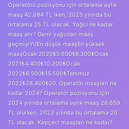
Operatörü pozisyonu için ortalama aylık
maaş 42.084 TL iken, 2023 yılında bu
ortalama 25 TL olacak. Yağcı ne kadar
maaş alır? Gemi yağcıları maaş
geçmişiYılEn düşük maaşEn yüksek
maaşOcak 2020₺3.600₺8.300₺Ocak
2021₺4.400₺10.200₺Ocak
2022₺6.500₺15.500₺Temmuz
2022₺28.400₺20. Operatör maaşları ne
kadar 2024? Operatör pozisyonu için
2024 yılında ortalama aylık maaş 28.659
TL olurken, 2023 yılında bu ortalama 20
TL olacak. Kepçeci maaşları ne kadar?