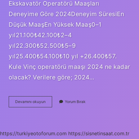
Ekskavatör Operatörü Maaşları
Deneyime Göre 2024Deneyim SüresiEn
Düşük MaaşEn Yüksek Maaş0–1
yıl21.100₺42.100₺2–4
yıl22.300₺52.500₺5–9
yıl25.400₺54.100₺10 yıl +26.400₺57.
Kule Vinç operatörü maaşı 2024 ne kadar
olacak? Verilere göre; 2024…
Kepçe
Devamını okuyun
Yorum Bırak
Yağcı
Maaşı
Ne
Kadar
https://turkiyeotoforum.com
https://sisnetinsaat.com.tr