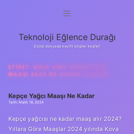
menüyü
Anasayfa
aç
Gizlilik Politikası
Teknoloji Eğlence Durağı
Yasal Uyarı
Dijital dünyada keyifli bilgiler keşfet!
Hakkımızda
ETIKET:
KULE VINÇ OPERATÖRÜ
MAAŞI 2024 NE KADAR OLACAK
Kepçe Yağcı Maaşı Ne Kadar
Tarih: Aralık 18, 2024
Kepçe yağcısı ne kadar maaş alır 2024?
Yıllara Göre Maaşlar 2024 yılında Kova