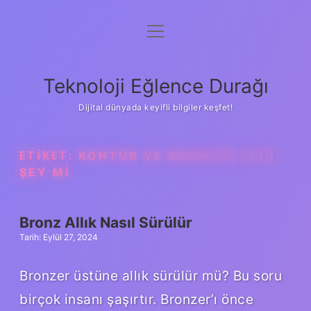
menüyü
Anasayfa
aç
Gizlilik Politikası
Teknoloji Eğlence Durağı
Yasal Uyarı
Dijital dünyada keyifli bilgiler keşfet!
Hakkımızda
ETIKET:
KONTÜR VE BRONZER AYNI
ŞEY MI
Bronz Allık Nasıl Sürülür
Tarih: Eylül 27, 2024
Bronzer üstüne allık sürülür mü? Bu soru
birçok insanı şaşırtır. Bronzer’ı önce