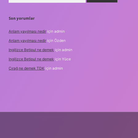
Son yorumlar
Anlam yayılması nedir
için
admin
Anlam yayılması nedir
için
Özden
Ingilizce Betipul ne demek
için
admin
Ingilizce Betipul ne demek
için
Yüce
Çırağ ne demek TDK
için
admin
bet
elexbett.net
tulipbetgiris.org