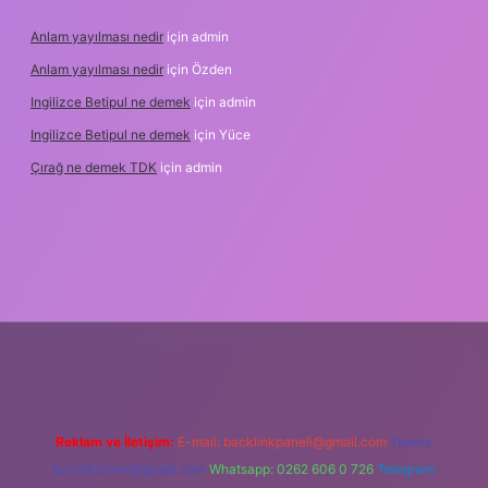
Anlam yayılması nedir
için
admin
Anlam yayılması nedir
için
Özden
Ingilizce Betipul ne demek
için
admin
Ingilizce Betipul ne demek
için
Yüce
Çırağ ne demek TDK
için
admin
rabet
elexbett.net
tulipbetgiris.org
Reklam ve İletişim:
E-mail:
backlinkpaneli@gmail.com
Teams:
forumhizmeti@gmail.com
Whatsapp: 0262 606 0 726
Telegram: