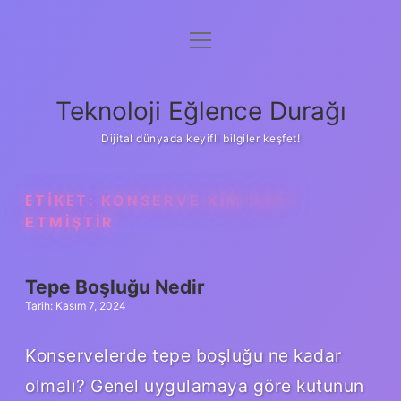
menüyü
Anasayfa
aç
Gizlilik Politikası
Teknoloji Eğlence Durağı
Yasal Uyarı
Dijital dünyada keyifli bilgiler keşfet!
Hakkımızda
ETIKET:
KONSERVE KIM ICAT
ETMIŞTIR
Tepe Boşluğu Nedir
Tarih: Kasım 7, 2024
Konservelerde tepe boşluğu ne kadar
olmalı? Genel uygulamaya göre kutunun