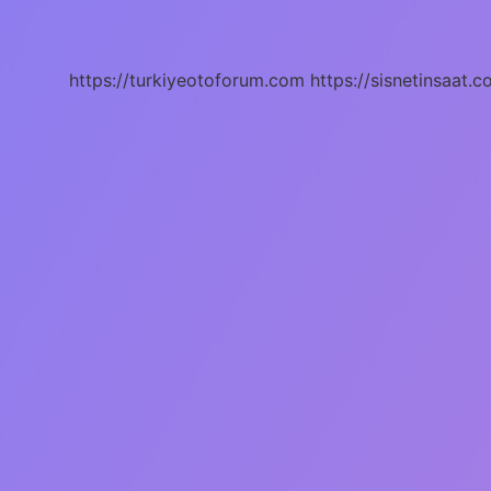
Yağı
Koltuk
Altına
Sürülür
https://turkiyeotoforum.com
https://sisnetinsaat.c
Mü