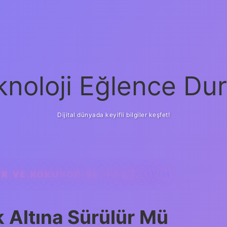
knoloji Eğlence Dur
Dijital dünyada keyifli bilgiler keşfet!
OR VE KOKUYOR NE YAPMALIYIM
k Altına Sürülür Mü