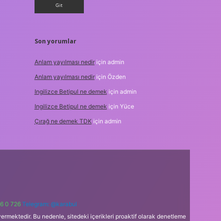
Son yorumlar
Anlam yayılması nedir
için
admin
Anlam yayılması nedir
için
Özden
Ingilizce Betipul ne demek
için
admin
Ingilizce Betipul ne demek
için
Yüce
Çırağ ne demek TDK
için
admin
6 0 726
Telegram: @karabul
ermektedir. Bu nedenle, sitedeki içerikleri proaktif olarak denetleme