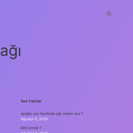
ağı
SIDEBAR
Son Yazılar
grandoperabet
elexbet
Ayağın yan tarafında ağrı neden olur ?
Ağustos 5, 2026
BKE kimdir ?