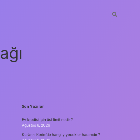
ağı
SIDEBAR
Son Yazılar
grandoperabet
elexbe
Ev kredisi için üst limit nedir ?
Ağustos 6, 2026
Kur’an-ı Kerim’de hangi yiyecekler haramdır ?