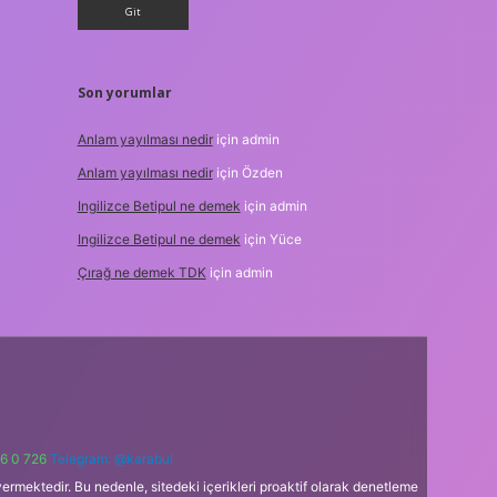
Son yorumlar
Anlam yayılması nedir
için
admin
Anlam yayılması nedir
için
Özden
Ingilizce Betipul ne demek
için
admin
Ingilizce Betipul ne demek
için
Yüce
Çırağ ne demek TDK
için
admin
6 0 726
Telegram: @karabul
ermektedir. Bu nedenle, sitedeki içerikleri proaktif olarak denetleme