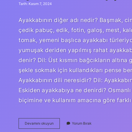
Tarih: Kasım 7, 2024
Ayakkabının diğer adı nedir? Başmak, ci
çedik pabuç, edik, fotin, galoş, mest, kal
tomak, yemeni başlıca ayakkabı türleriyd
yumuşak deriden yapılmış rahat ayakkabıl
denir? Dil: Üst kısmın bağcıkların altına 
şekle sokmak için kullandıkları pense be
Ayakkabının dili neresidir? Dil: Ayakkab
Eskiden ayakkabıya ne denirdi? Osmanlı
biçimine ve kullanım amacına göre farklı
Ayakkabının
Devamını okuyun
Yorum Bırak
Arapçası