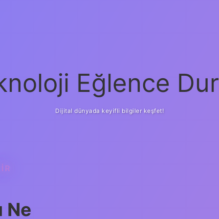
knoloji Eğlence Dur
Dijital dünyada keyifli bilgiler keşfet!
IR
ı Ne