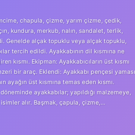
mcime, chapula, çizme, yarım çizme, çedik,
çın, kundura, merkub, nalın, sandalet, terlik,
i. Genelde alçak topuklu veya alçak topuklu,
ar tercih edildi. Ayakkabının dil kısmına ne
giren kısmı. Ekipman: Ayakkabıcıların üst kısmı
nzeri bir araç. Eklendi: Ayakkabı pençesi yaması
ının ayağın üst kısmına temas eden kısmı.
 döneminde ayakkabılar; yapıldığı malzemeye,
 isimler alır. Başmak, çapula, çizme,…