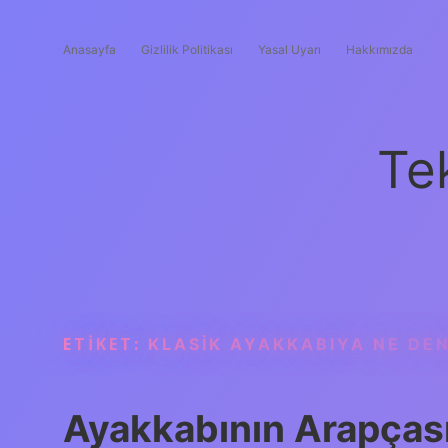
Anasayfa
Gizlilik Politikası
Yasal Uyarı
Hakkımızda
Te
ETIKET:
KLASIK AYAKKABIYA NE DEN
Ayakkabının Arapças