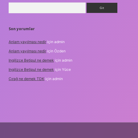
Arama
Son yorumlar
Anlam yayılması nedir
için
admin
Anlam yayılması nedir
için
Özden
Ingilizce Betipul ne demek
için
admin
Ingilizce Betipul ne demek
için
Yüce
Çırağ ne demek TDK
için
admin
bet
elexbett.net
tulipbetgiris.org