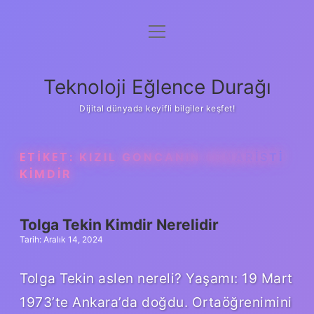
menüyü
Anasayfa
aç
Gizlilik Politikası
Teknoloji Eğlence Durağı
Yasal Uyarı
Dijital dünyada keyifli bilgiler keşfet!
Hakkımızda
ETIKET:
KIZIL GONCANIN SENARISTI
KIMDIR
Tolga Tekin Kimdir Nerelidir
Tarih: Aralık 14, 2024
Tolga Tekin aslen nereli? Yaşamı: 19 Mart
1973’te Ankara’da doğdu. Ortaöğrenimini