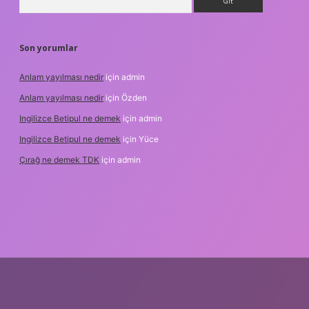
Son yorumlar
Anlam yayılması nedir
için
admin
Anlam yayılması nedir
için
Özden
Ingilizce Betipul ne demek
için
admin
Ingilizce Betipul ne demek
için
Yüce
Çırağ ne demek TDK
için
admin
bet
elexbett.net
tulipbetgiris.org