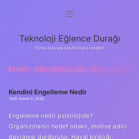
menüyü
Anasayfa
aç
Gizlilik Politikası
Teknoloji Eğlence Durağı
Yasal Uyarı
Dijital dünyada keyifli bilgiler keşfet!
Hakkımızda
ETIKET:
KIŞI ENGELLEME NASIL OLUR
Kendini Engelleme Nedir
Tarih: Kasım 5, 2024
Engelleme nedir psikolojide?
Organizmanın hedef odaklı, motive edici
davranışı durdurulur. Hayal kırıklığı,