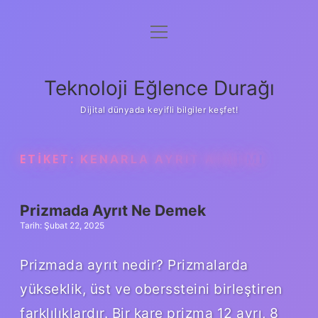
menüyü
Anasayfa
aç
Gizlilik Politikası
Teknoloji Eğlence Durağı
Yasal Uyarı
Dijital dünyada keyifli bilgiler keşfet!
Hakkımızda
ETIKET:
KENARLA AYRIT AYNI MI
Prizmada Ayrıt Ne Demek
Tarih: Şubat 22, 2025
Prizmada ayrıt nedir? Prizmalarda
yükseklik, üst ve oberssteini birleştiren
farklılıklardır. Bir kare prizma 12 ayrı, 8