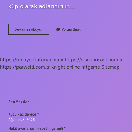
küp olarak adlandırılır.…
Prizmada
Devamını okuyun
Yorum Bırak
Ayrıt
Ne
Demek
https://turkiyeotoforum.com
https://sisnetinsaat.com.tr
https://parweld.com.tr
knight online
nttgame
Sitemap
SIDEBAR
Son Yazılar
Kuzu kaç derece ?
Ağustos 8, 2026
Nakit avans nasıl kapatılır garanti ?