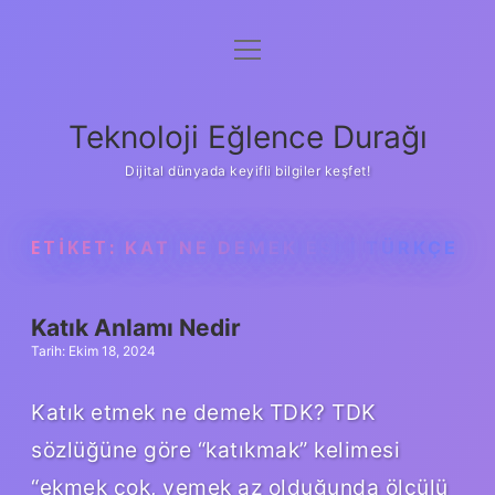
menüyü
Anasayfa
aç
Gizlilik Politikası
Teknoloji Eğlence Durağı
Yasal Uyarı
Dijital dünyada keyifli bilgiler keşfet!
Hakkımızda
ETIKET:
KAT NE DEMEK ESKI TÜRKÇE
Katık Anlamı Nedir
Tarih: Ekim 18, 2024
Katık etmek ne demek TDK? TDK
sözlüğüne göre “katıkmak” kelimesi
“ekmek çok, yemek az olduğunda ölçülü