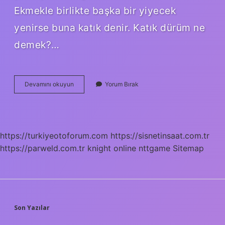
Ekmekle birlikte başka bir yiyecek
yenirse buna katık denir. Katık dürüm ne
demek?…
Katık
Devamını okuyun
Yorum Bırak
Anlamı
Nedir
https://turkiyeotoforum.com
https://sisnetinsaat.com.tr
https://parweld.com.tr
knight online
nttgame
Sitemap
SIDEBAR
Son Yazılar