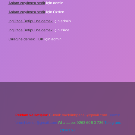
Anlam yayılması nedir
için
admin
Anlam yayılması nedir
için
Özden
Ingilizce Betipul ne demek
için
admin
Ingilizce Betipul ne demek
için
Yüce
Çırağ ne demek TDK
için
admin
andoperabet
elexbett.net
tulipbetgiris.org
Reklam ve İletişim:
E-mail:
backlinkpaneli@gmail.com
Teams:
forumhizmeti@gmail.com
Whatsapp: 0262 606 0 726
Telegram:
@karabul