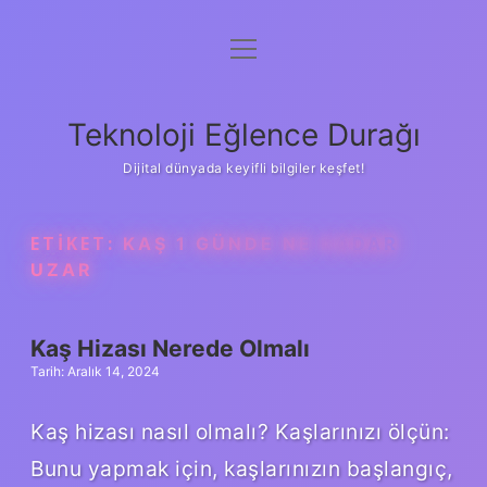
menüyü
Anasayfa
aç
Gizlilik Politikası
Teknoloji Eğlence Durağı
Yasal Uyarı
Dijital dünyada keyifli bilgiler keşfet!
Hakkımızda
ETIKET:
KAŞ 1 GÜNDE NE KADAR
UZAR
Kaş Hizası Nerede Olmalı
Tarih: Aralık 14, 2024
Kaş hizası nasıl olmalı? Kaşlarınızı ölçün:
Bunu yapmak için, kaşlarınızın başlangıç,