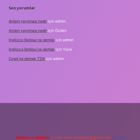
Son yorumlar
Anlam yayılması nedir
için
admin
Anlam yayılması nedir
için
Özden
Ingilizce Betipul ne demek
için
admin
Ingilizce Betipul ne demek
için
Yüce
Çırağ ne demek TDK
için
admin
bet
elexbett.net
tulipbetgiris.org
Reklam ve İletişim:
E-mail:
backlinkpaneli@gmail.com
Teams: