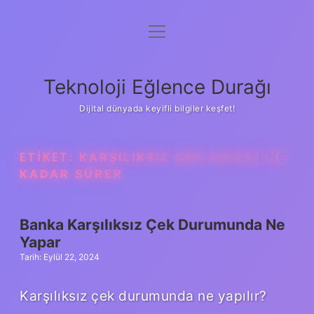
menüyü
Anasayfa
aç
Gizlilik Politikası
Teknoloji Eğlence Durağı
Yasal Uyarı
Dijital dünyada keyifli bilgiler keşfet!
Hakkımızda
ETIKET:
KARŞILIKSIZ ÇEK DAVASI NE
KADAR SÜRER
Banka Karşılıksız Çek Durumunda Ne
Yapar
Tarih: Eylül 22, 2024
Karşılıksız çek durumunda ne yapılır?