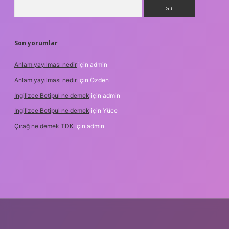
Arama
Son yorumlar
Anlam yayılması nedir
için
admin
Anlam yayılması nedir
için
Özden
Ingilizce Betipul ne demek
için
admin
Ingilizce Betipul ne demek
için
Yüce
Çırağ ne demek TDK
için
admin
et
elexbett.net
tulipbetgiris.org