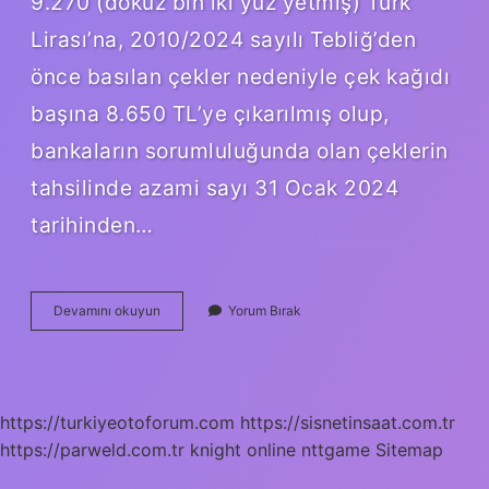
9.270 (dokuz bin iki yüz yetmiş) Türk
Lirası’na, 2010/2024 sayılı Tebliğ’den
önce basılan çekler nedeniyle çek kağıdı
başına 8.650 TL’ye çıkarılmış olup,
bankaların sorumluluğunda olan çeklerin
tahsilinde azami sayı 31 Ocak 2024
tarihinden…
Banka
Devamını okuyun
Yorum Bırak
Karşılıksız
Çek
Durumunda
Ne
Yapar
https://turkiyeotoforum.com
https://sisnetinsaat.com.tr
https://parweld.com.tr
knight online
nttgame
Sitemap