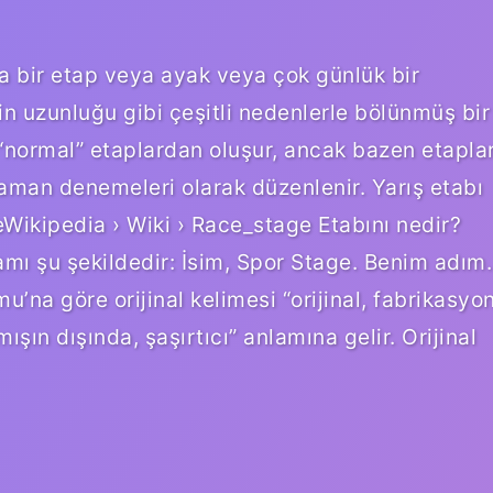
a bir etap veya ayak veya çok günlük bir
nin uzunluğu gibi çeşitli nedenlerle bölünmüş bir
ış “normal” etaplardan oluşur, ancak bazen etapla
man denemeleri olarak düzenlenir. Yarış etabı
Wikipedia › Wiki › Race_stage Etabını nedir?
mı şu şekildedir: İsim, Spor Stage. Benim adım.
u’na göre orijinal kelimesi “orijinal, fabrikasyo
ışın dışında, şaşırtıcı” anlamına gelir. Orijinal