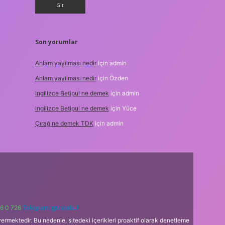
Son yorumlar
Anlam yayılması nedir
için
admin
Anlam yayılması nedir
için
Özden
Ingilizce Betipul ne demek
için
admin
Ingilizce Betipul ne demek
için
Yüce
Çırağ ne demek TDK
için
admin
6 0 726
Telegram: @karabul
ermektedir. Bu nedenle, sitedeki içerikleri proaktif olarak denetleme