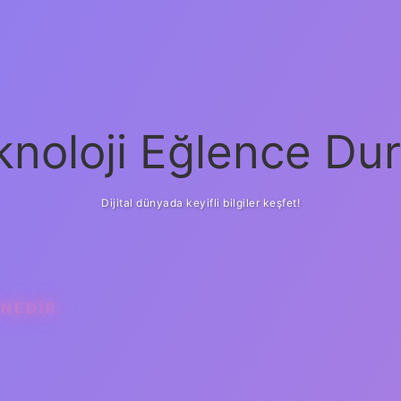
knoloji Eğlence Dur
Dijital dünyada keyifli bilgiler keşfet!
 NEDIR