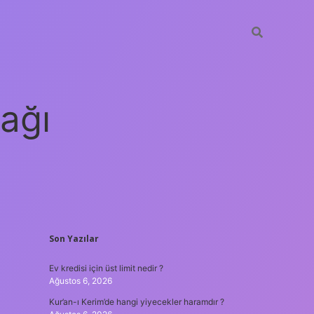
ağı
SIDEBAR
Son Yazılar
grandoperabet
elexbett.net
tulipbetgir
Ev kredisi için üst limit nedir ?
Ağustos 6, 2026
Kur’an-ı Kerim’de hangi yiyecekler haramdır ?