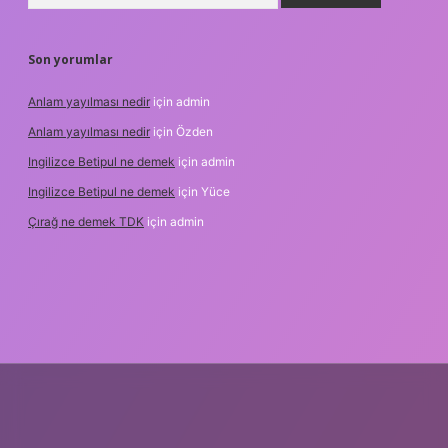
Son yorumlar
Anlam yayılması nedir
için
admin
Anlam yayılması nedir
için
Özden
Ingilizce Betipul ne demek
için
admin
Ingilizce Betipul ne demek
için
Yüce
Çırağ ne demek TDK
için
admin
bet
elexbett.net
tulipbetgiris.org