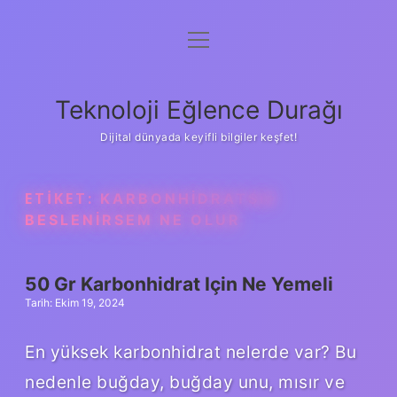
menüyü
Anasayfa
aç
Gizlilik Politikası
Teknoloji Eğlence Durağı
Yasal Uyarı
Dijital dünyada keyifli bilgiler keşfet!
Hakkımızda
ETIKET:
KARBONHIDRATSIZ
BESLENIRSEM NE OLUR
50 Gr Karbonhidrat Için Ne Yemeli
Tarih: Ekim 19, 2024
En yüksek karbonhidrat nelerde var? Bu
nedenle buğday, buğday unu, mısır ve