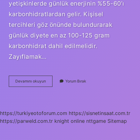
yetişkinlerde günlük enerjinin %55-60’ı
karbonhidratlardan gelir. Kişisel
tercihleri ​​göz önünde bulundurarak
günlük diyete en az 100-125 gram
karbonhidrat dahil edilmelidir.
Zayıflamak…
50
Devamını okuyun
Yorum Bırak
Gr
Karbonhidrat
Için
Ne
Yemeli
https://turkiyeotoforum.com
https://sisnetinsaat.com.tr
https://parweld.com.tr
knight online
nttgame
Sitemap