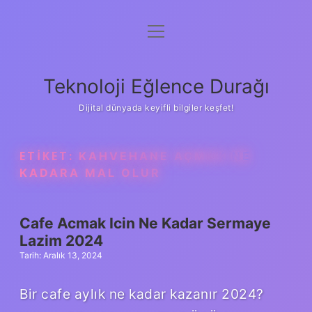
menüyü
Anasayfa
aç
Gizlilik Politikası
Teknoloji Eğlence Durağı
Yasal Uyarı
Dijital dünyada keyifli bilgiler keşfet!
Hakkımızda
ETIKET:
KAHVEHANE AÇMAK NE
KADARA MAL OLUR
Cafe Acmak Icin Ne Kadar Sermaye
Lazim 2024
Tarih: Aralık 13, 2024
Bir cafe aylık ne kadar kazanır 2024?