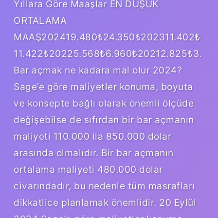
Yıllara Göre Maaşlar EN DÜŞÜK
ORTALAMA
MAAŞ202419.480₺24.350₺202311.402₺
11.422₺20225.568₺6.960₺20212.825₺3.
Bar açmak ne kadara mal olur 2024?
Sage’e göre maliyetler konuma, boyuta
ve konsepte bağlı olarak önemli ölçüde
değişebilse de sıfırdan bir bar açmanın
maliyeti 110.000 ila 850.000 dolar
arasında olmalıdır. Bir bar açmanın
ortalama maliyeti 480.000 dolar
civarındadır, bu nedenle tüm masrafları
dikkatlice planlamak önemlidir. 20 Eylül