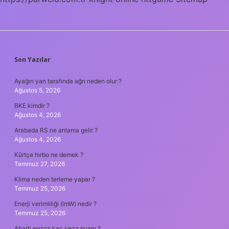
SIDEBAR
Son Yazılar
Ayağın yan tarafında ağrı neden olur ?
Ağustos 5, 2026
BKE kimdir ?
Ağustos 4, 2026
Arabada RS ne anlama gelir ?
Ağustos 4, 2026
Kürtçe hırbo ne demek ?
Temmuz 27, 2026
Klima neden terleme yapar ?
Temmuz 25, 2026
Enerji verimliliği (lmW) nedir ?
Temmuz 25, 2026
Abartı egzoz kaç ceza puanı ?