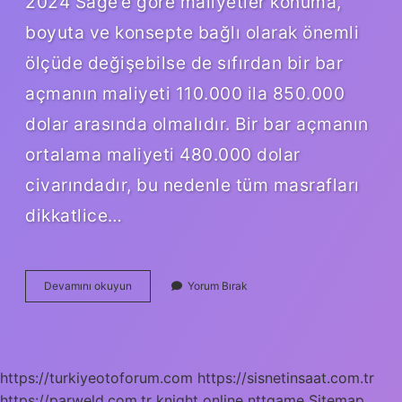
2024 Sage’e göre maliyetler konuma,
boyuta ve konsepte bağlı olarak önemli
ölçüde değişebilse de sıfırdan bir bar
açmanın maliyeti 110.000 ila 850.000
dolar arasında olmalıdır. Bir bar açmanın
ortalama maliyeti 480.000 dolar
civarındadır, bu nedenle tüm masrafları
dikkatlice…
Cafe
Devamını okuyun
Yorum Bırak
Acmak
Icin
Ne
Kadar
Sermaye
https://turkiyeotoforum.com
https://sisnetinsaat.com.tr
Lazim
https://parweld.com.tr
2024
knight online
nttgame
Sitemap