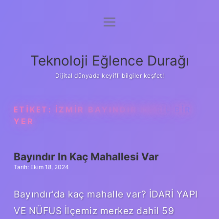
menüyü
Anasayfa
aç
Gizlilik Politikası
Teknoloji Eğlence Durağı
Yasal Uyarı
Dijital dünyada keyifli bilgiler keşfet!
Hakkımızda
ETIKET:
İZMIR BAYINDIR NASIL BIR
YER
Bayındır In Kaç Mahallesi Var
Tarih: Ekim 18, 2024
Bayındır’da kaç mahalle var? İDARİ YAPI
VE NÜFUS İlçemiz merkez dahil 59