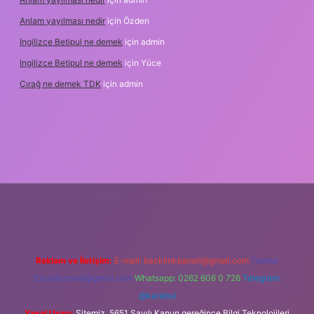
Anlam yayılması nedir
için
Özden
Ingilizce Betipul ne demek
için
admin
Ingilizce Betipul ne demek
için
Yüce
Çırağ ne demek TDK
için
admin
abet
elexbett.net
tulipbetgiris.org
Reklam ve İletişim:
E-mail:
backlinkpaneli@gmail.com
Teams:
forumhizmeti@gmail.com
Whatsapp: 0262 606 0 726
Telegram:
@karabul
Yasal Uyarı:
Sitemiz, 5651 Sayılı Kanun gereğince Bilgi Teknolojileri