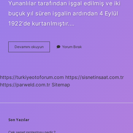
Yunanlılar tarafından işgal edilmiş ve iki
buçuk yıl süren işgalin ardından 4 Eylül
1922’de kurtarılmıştır.…
Bayındır
Devamını okuyun
Yorum Bırak
In
Kaç
Mahallesi
Var
https://turkiyeotoforum.com
https://sisnetinsaat.com.tr
https://parweld.com.tr
Sitemap
SIDEBAR
Son Yazılar
Çek senet protestosu nedir ?