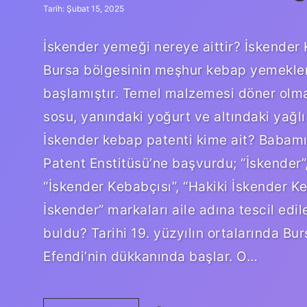
Tarih: Şubat 15, 2025
İskender yemeği nereye aittir? İskender
Bursa bölgesinin meşhur kebap yemekleri
başlamıştır. Temel malzemesi döner olm
sosu, yanındaki yoğurt ve altındaki yağlı
İskender kebap patenti kime ait? Babamı
Patent Enstitüsü’ne başvurdu; “İskender”
“İskender Kebabçısı”, “Hakiki İskender K
İskender” markaları aile adına tescil edil
buldu? Tarihi 19. yüzyılın ortalarında B
Efendi’nin dükkanında başlar. O…