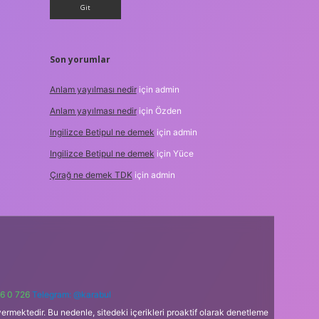
Son yorumlar
Anlam yayılması nedir
için
admin
Anlam yayılması nedir
için
Özden
Ingilizce Betipul ne demek
için
admin
Ingilizce Betipul ne demek
için
Yüce
Çırağ ne demek TDK
için
admin
6 0 726
Telegram: @karabul
ermektedir. Bu nedenle, sitedeki içerikleri proaktif olarak denetleme