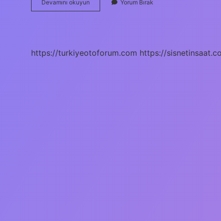
İSkender
Devamını okuyun
Yorum Bırak
Türk
Yemeği
Mi
https://turkiyeotoforum.com
https://sisnetinsaat.c