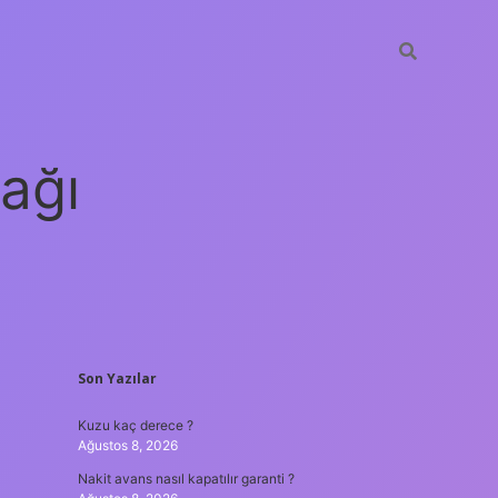
ağı
SIDEBAR
Son Yazılar
grandoperabet
elexbet
Kuzu kaç derece ?
Ağustos 8, 2026
Nakit avans nasıl kapatılır garanti ?