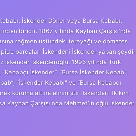
 Kebabı, İskender Döner veya Bursa Kebabı;
nden biridir. 1867 yılında Kayhan Çarşısı’nda
asına rağmen üstündeki tereyağı ve domates
 pide parçaları İskender’i İskender yapan şeydir
z İskender İskenderoğlu, 1996 yılında Türk
, “Kebapçı İskender”, “Bursa İskender Kebab”,
ebab”, “İskender Kebabı” ve “Bursa Kebabçı
erek koruma altına alınmıştır. İskenderi ilk kim
ursa Kayhan Çarşısı’nda Mehmet’in oğlu İskender