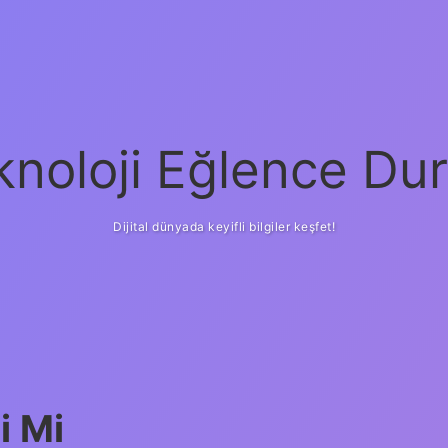
knoloji Eğlence Dur
Dijital dünyada keyifli bilgiler keşfet!
i Mi