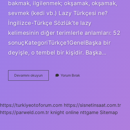
bakmak, ilgilenmek; okşamak, okşamak,
sevmek (kedi vb.) Lazy Türkçesi ne?
İngilizce-Türkçe Sözlük’te lazy
kelimesinin diğer terimlerle anlamları: 52
sonuçKategoriTürkçe1GenelBaşka bir
deyişle, o tembel bir kişidir. Başka…
Boring
Devamını okuyun
Yorum Bırak
Ne
Anlama
Gelir
https://turkiyeotoforum.com
https://sisnetinsaat.com.tr
https://parweld.com.tr
knight online
nttgame
Sitemap