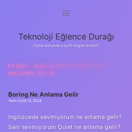
menüyü
Anasayfa
aç
Gizlilik Politikası
Teknoloji Eğlence Durağı
Yasal Uyarı
Dijital dünyada keyifli bilgiler keşfet!
Hakkımızda
ETIKET:
INGILIZCEDE FUNNY NE
ANLAMA GELIR
Boring Ne Anlama Gelir
Tarih: Eylül 14, 2024
Ingilizcede sevmiyorum ne anlama gelir?
Seni sevmiyorum Quiet ne anlama gelir?