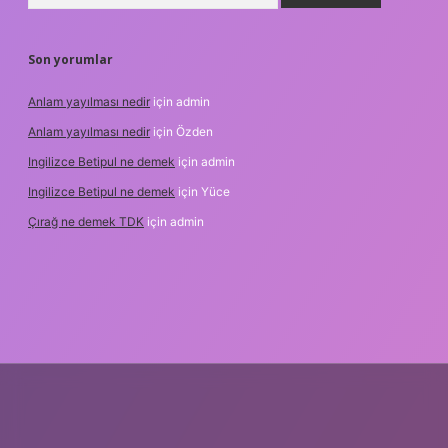
Son yorumlar
Anlam yayılması nedir
için
admin
Anlam yayılması nedir
için
Özden
Ingilizce Betipul ne demek
için
admin
Ingilizce Betipul ne demek
için
Yüce
Çırağ ne demek TDK
için
admin
abet
elexbett.net
tulipbetgiris.org