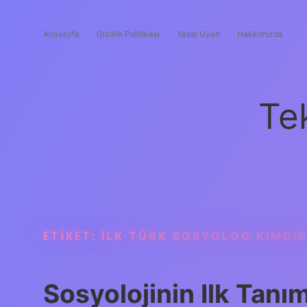
Anasayfa
Gizlilik Politikası
Yasal Uyarı
Hakkımızda
Te
ETIKET:
İLK TÜRK SOSYOLOG KIMDI
Sosyolojinin Ilk Tanı