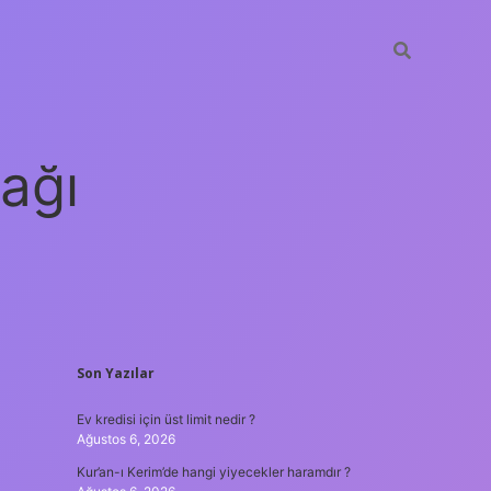
ağı
SIDEBAR
Son Yazılar
grandoperabet
elexb
Ev kredisi için üst limit nedir ?
Ağustos 6, 2026
Kur’an-ı Kerim’de hangi yiyecekler haramdır ?