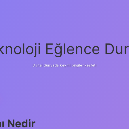
knoloji Eğlence Dur
Dijital dünyada keyifli bilgiler keşfet!
R
mı Nedir