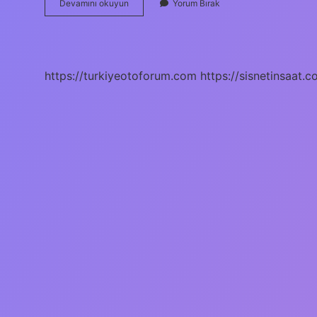
Sosyolojinin
Devamını okuyun
Yorum Bırak
Ilk
Tanımı
Nedir
https://turkiyeotoforum.com
https://sisnetinsaat.c