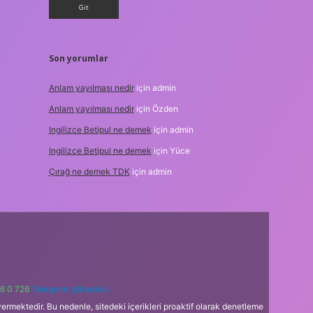
Son yorumlar
Anlam yayılması nedir
için
admin
Anlam yayılması nedir
için
Özden
Ingilizce Betipul ne demek
için
admin
Ingilizce Betipul ne demek
için
Yüce
Çırağ ne demek TDK
için
admin
6 0 726
Telegram: @karabul
ermektedir. Bu nedenle, sitedeki içerikleri proaktif olarak denetleme