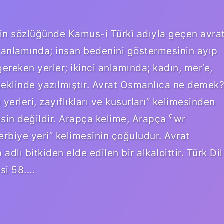
n sözlüğünde Kamus-i Türkî adıyla geçen avra
ci anlamında; insan bedenini göstermesinin ayıp
reken yerler; ikinci anlamında; kadın, mer’e,
şeklinde yazılmıştır. Avrat Osmanlıca ne demek
sin değildir. Arapça kelime, Arapça ˁwr
ı bitkiden elde edilen bir alkaloittir. Türk Dil
si 58.…