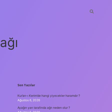
ağı
SIDEBAR
Son Yazılar
grandoperabet
elexbet
Kur’an-ı Kerim’de hangi yiyecekler haramdır ?
Ağustos 6, 2026
Ayağın yan tarafında ağrı neden olur ?