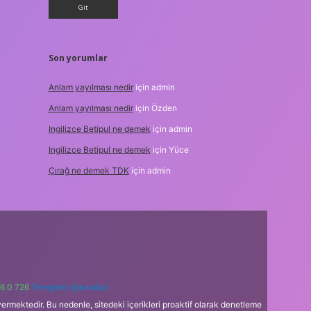
Son yorumlar
Anlam yayılması nedir
için
admin
Anlam yayılması nedir
için
Özden
Ingilizce Betipul ne demek
için
admin
Ingilizce Betipul ne demek
için
Yüce
Çırağ ne demek TDK
için
admin
6 0 726
Telegram: @karabul
ermektedir. Bu nedenle, sitedeki içerikleri proaktif olarak denetleme