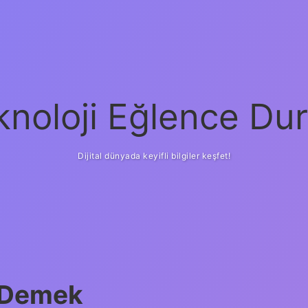
knoloji Eğlence Dur
Dijital dünyada keyifli bilgiler keşfet!
e Demek