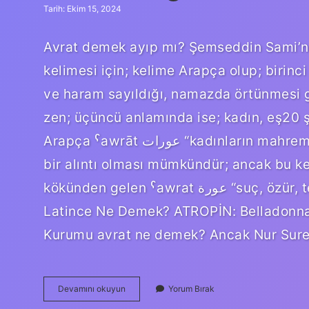
Tarih: Ekim 15, 2024
Avrat demek ayıp mı? Şemseddin Sami’ni
kelimesi için; kelime Arapça olup; birin
ve haram sayıldığı, namazda örtünmesi ge
zen; üçüncü anlamında ise; kadın, eş20 
Arapça ˁawrāt عورات “kadınların mahrem yerleri, zayıflıkları ve kusurları” kelimesinden
bir alıntı olması mümkündür; ancak bu ke
kökünden gelen ˁawrat عورة “suç, özür, terbiye yeri” kelimesinin çoğuludur. Avrat
Latince Ne Demek? ATROPİN: Belladonna adl
Kurumu avrat ne demek? Ancak Nur Sure
Avrat
Devamını okuyun
Yorum Bırak
Hangi