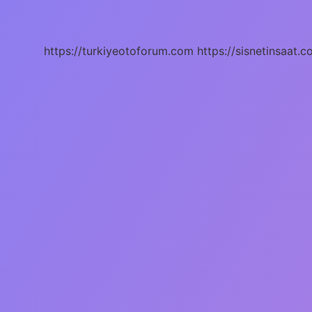
Dilde
Ne
Demek
https://turkiyeotoforum.com
https://sisnetinsaat.c