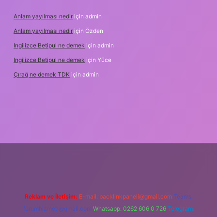
Anlam yayılması nedir
için
admin
Anlam yayılması nedir
için
Özden
Ingilizce Betipul ne demek
için
admin
Ingilizce Betipul ne demek
için
Yüce
Çırağ ne demek TDK
için
admin
bet
elexbett.net
tulipbetgiris.org
Reklam ve İletişim:
E-mail:
backlinkpaneli@gmail.com
Teams:
forumhizmeti@gmail.com
Whatsapp: 0262 606 0 726
Telegram: