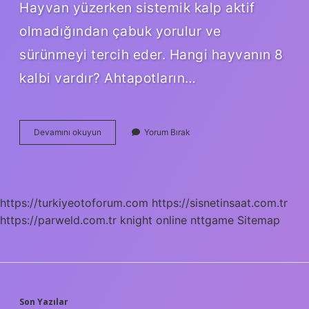
Hayvan yüzerken sistemik kalp aktif
olmadığından çabuk yorulur ve
sürünmeyi tercih eder. Hangi hayvanın 8
kalbi vardır? Ahtapotların…
Hangi
Devamını okuyun
Yorum Bırak
Hayvanın
3
Kalbi
9
Beyni
https://turkiyeotoforum.com
https://sisnetinsaat.com.tr
Vardır
https://parweld.com.tr
knight online
nttgame
Sitemap
Son Yazılar