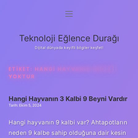
menüyü
Anasayfa
aç
Gizlilik Politikası
Teknoloji Eğlence Durağı
Yasal Uyarı
Dijital dünyada keyifli bilgiler keşfet!
Hakkımızda
ETIKET:
HANGI HAYVANIN MIDESI
YOKTUR
Hangi Hayvanın 3 Kalbi 9 Beyni Vardır
Tarih: Ekim 5, 2024
Hangi hayvanın 9 kalbi var? Ahtapotların
neden 9 kalbe sahip olduğuna dair kesin