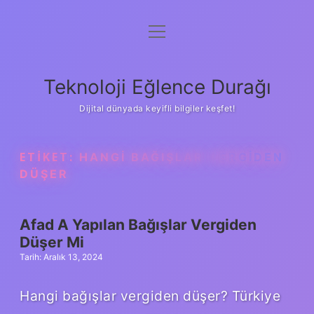
menüyü
Anasayfa
aç
Gizlilik Politikası
Teknoloji Eğlence Durağı
Yasal Uyarı
Dijital dünyada keyifli bilgiler keşfet!
Hakkımızda
ETIKET:
HANGI BAĞIŞLAR VERGIDEN
DÜŞER
Afad A Yapılan Bağışlar Vergiden
Düşer Mi
Tarih: Aralık 13, 2024
Hangi bağışlar vergiden düşer? Türkiye