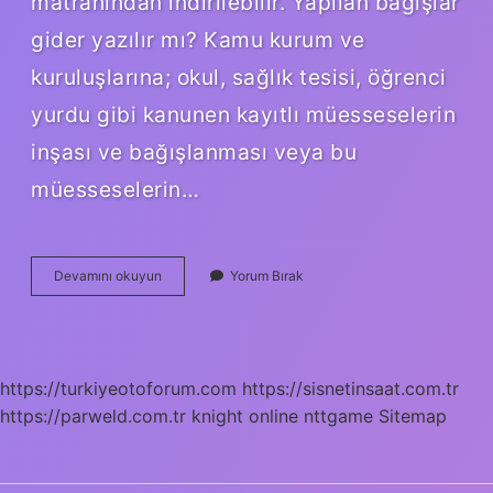
matrahından indirilebilir. Yapılan bağışlar
gider yazılır mı? Kamu kurum ve
kuruluşlarına; okul, sağlık tesisi, öğrenci
yurdu gibi kanunen kayıtlı müesseselerin
inşası ve bağışlanması veya bu
müesseselerin…
Afad
Devamını okuyun
Yorum Bırak
A
Yapılan
Bağışlar
Vergiden
Düşer
https://turkiyeotoforum.com
https://sisnetinsaat.com.tr
Mi
https://parweld.com.tr
knight online
nttgame
Sitemap