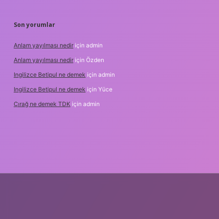
Son yorumlar
Anlam yayılması nedir
için
admin
Anlam yayılması nedir
için
Özden
Ingilizce Betipul ne demek
için
admin
Ingilizce Betipul ne demek
için
Yüce
Çırağ ne demek TDK
için
admin
et
elexbett.net
tulipbetgiris.org