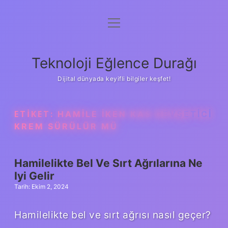
menüyü
Anasayfa
aç
Gizlilik Politikası
Teknoloji Eğlence Durağı
Yasal Uyarı
Dijital dünyada keyifli bilgiler keşfet!
Hakkımızda
ETIKET:
HAMILE IKEN KAS GEVŞETICI
KREM SÜRÜLÜR MÜ
Hamilelikte Bel Ve Sırt Ağrılarına Ne
Iyi Gelir
Tarih: Ekim 2, 2024
Hamilelikte bel ve sırt ağrısı nasıl geçer?