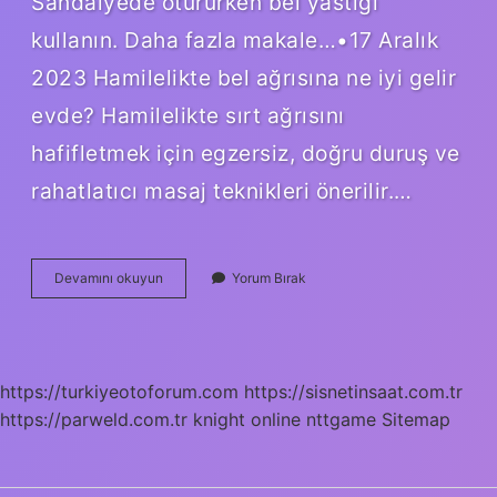
Sandalyede otururken bel yastığı
kullanın. Daha fazla makale…•17 Aralık
2023 Hamilelikte bel ağrısına ne iyi gelir
evde? Hamilelikte sırt ağrısını
hafifletmek için egzersiz, doğru duruş ve
rahatlatıcı masaj teknikleri önerilir.…
Hamilelikte
Devamını okuyun
Yorum Bırak
Bel
Ve
Sırt
Ağrılarına
Ne
https://turkiyeotoforum.com
https://sisnetinsaat.com.tr
Iyi
https://parweld.com.tr
Gelir
knight online
nttgame
Sitemap