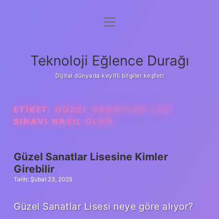
menüyü
Anasayfa
aç
Gizlilik Politikası
Teknoloji Eğlence Durağı
Yasal Uyarı
Dijital dünyada keyifli bilgiler keşfet!
Hakkımızda
ETIKET:
GÜZEL SANATLAR LISE
SINAVI NASIL OLUR
Güzel Sanatlar Lisesine Kimler
Girebilir
Tarih: Şubat 23, 2025
Güzel Sanatlar Lisesi neye göre alıyor?