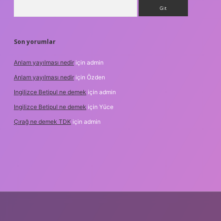
Arama
Son yorumlar
Anlam yayılması nedir
için
admin
Anlam yayılması nedir
için
Özden
Ingilizce Betipul ne demek
için
admin
Ingilizce Betipul ne demek
için
Yüce
Çırağ ne demek TDK
için
admin
et
elexbett.net
tulipbetgiris.org