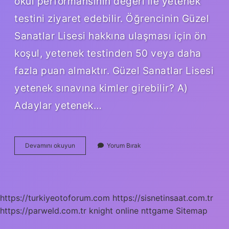
okul performansının değeri ile yetenek
testini ziyaret edebilir. Öğrencinin Güzel
Sanatlar Lisesi hakkına ulaşması için ön
koşul, yetenek testinden 50 veya daha
fazla puan almaktır. Güzel Sanatlar Lisesi
yetenek sınavına kimler girebilir? A)
Adaylar yetenek…
Güzel
Devamını okuyun
Yorum Bırak
Sanatlar
Lisesine
Kimler
Girebilir
https://turkiyeotoforum.com
https://sisnetinsaat.com.tr
https://parweld.com.tr
knight online
nttgame
Sitemap