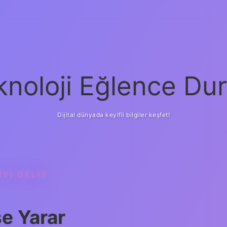
knoloji Eğlence Dur
Dijital dünyada keyifli bilgiler keşfet!
YI GELIR
şe Yarar