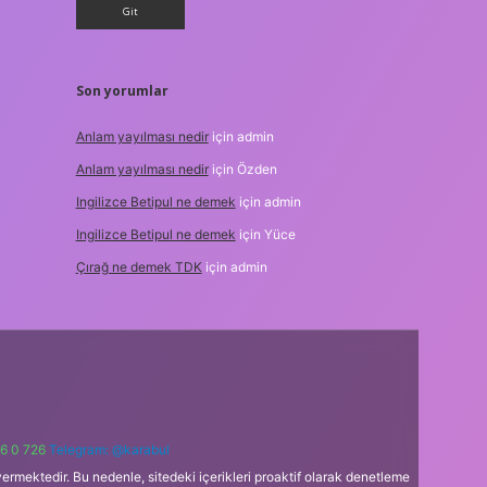
Son yorumlar
Anlam yayılması nedir
için
admin
Anlam yayılması nedir
için
Özden
Ingilizce Betipul ne demek
için
admin
Ingilizce Betipul ne demek
için
Yüce
Çırağ ne demek TDK
için
admin
6 0 726
Telegram: @karabul
ermektedir. Bu nedenle, sitedeki içerikleri proaktif olarak denetleme