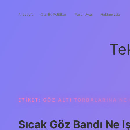
Anasayfa
Gizlilik Politikası
Yasal Uyarı
Hakkımızda
Te
ETIKET:
GÖZ ALTI TORBALARINA NE I
Sıcak Göz Bandı Ne I