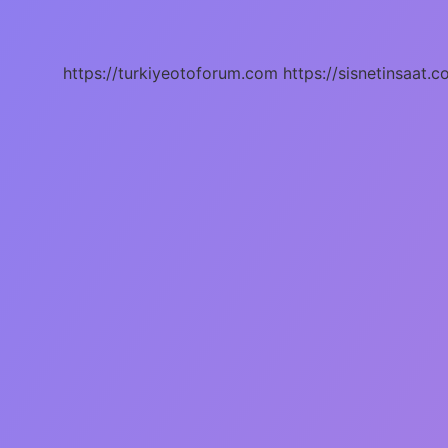
Bandı
Ne
Işe
Yarar
https://turkiyeotoforum.com
https://sisnetinsaat.c