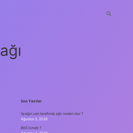
ağı
SIDEBAR
Son Yazılar
grandoperabet
elex
Ayağın yan tarafında ağrı neden olur ?
Ağustos 5, 2026
BKE kimdir ?