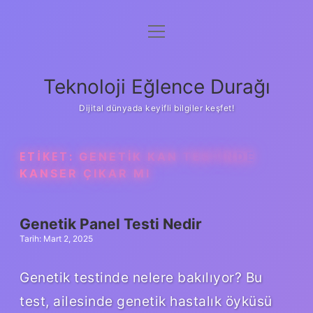
menüyü
Anasayfa
aç
Gizlilik Politikası
Teknoloji Eğlence Durağı
Yasal Uyarı
Dijital dünyada keyifli bilgiler keşfet!
Hakkımızda
ETIKET:
GENETIK KAN TESTINDE
KANSER ÇIKAR MI
Genetik Panel Testi Nedir
Tarih: Mart 2, 2025
Genetik testinde nelere bakılıyor? Bu
test, ailesinde genetik hastalık öyküsü