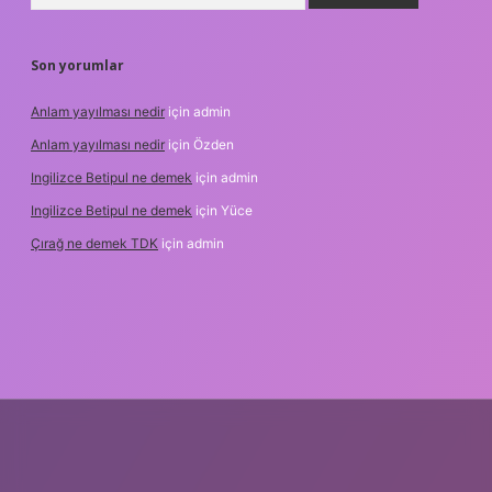
Son yorumlar
Anlam yayılması nedir
için
admin
Anlam yayılması nedir
için
Özden
Ingilizce Betipul ne demek
için
admin
Ingilizce Betipul ne demek
için
Yüce
Çırağ ne demek TDK
için
admin
t
elexbett.net
tulipbetgiris.org