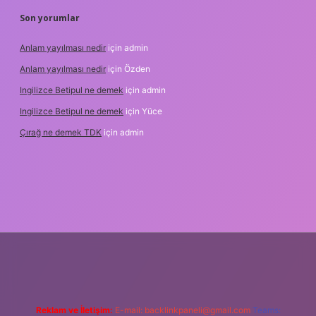
Son yorumlar
Anlam yayılması nedir
için
admin
Anlam yayılması nedir
için
Özden
Ingilizce Betipul ne demek
için
admin
Ingilizce Betipul ne demek
için
Yüce
Çırağ ne demek TDK
için
admin
bet
elexbett.net
tulipbetgiris.org
Reklam ve İletişim:
E-mail:
backlinkpaneli@gmail.com
Teams: