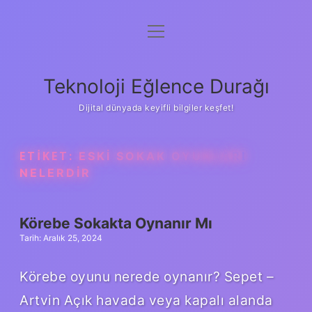
menüyü
Anasayfa
aç
Gizlilik Politikası
Teknoloji Eğlence Durağı
Yasal Uyarı
Dijital dünyada keyifli bilgiler keşfet!
Hakkımızda
ETIKET:
ESKI SOKAK OYUNLARI
NELERDIR
Körebe Sokakta Oynanır Mı
Tarih: Aralık 25, 2024
Körebe oyunu nerede oynanır? Sepet –
Artvin Açık havada veya kapalı alanda