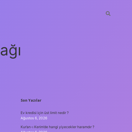
ağı
SIDEBAR
Son Yazılar
grandoperabet
elexbett.
Ev kredisi için üst limit nedir ?
Ağustos 6, 2026
Kur’an-ı Kerim’de hangi yiyecekler haramdır ?