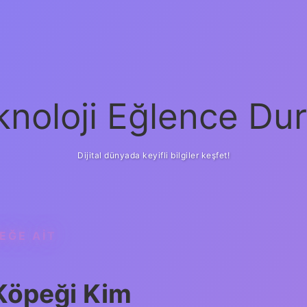
knoloji Eğlence Dur
Dijital dünyada keyifli bilgiler keşfet!
EĞE AIT
Köpeği Kim