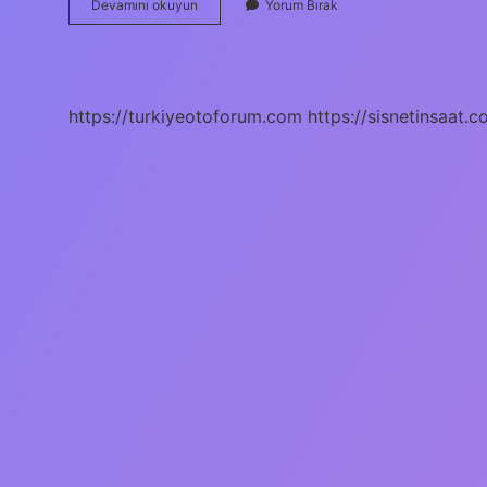
Türkiyenin
Devamını okuyun
Yorum Bırak
En
Güçlü
Köpeği
Kim
https://turkiyeotoforum.com
https://sisnetinsaat.c