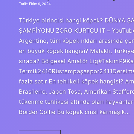
Tarih: Ekim 9, 2024
Türkiye birincisi hangi köpek? DÜNY
ŞAMPİYONU ZORO KURTÇU IT – YouTube. E
Argentino, tüm köpek ırkları arasında çen
en büyük köpek hangisi? Malaklı, Türkiye’
sırada? Bölgesel Amatör Lig#TakımP9Ka
Termik2410Rüstempaşaspor2411Dersims
fazla satır En tehlikeli köpek hangisi? Am
Brasilerio, Japon Tosa, Amerikan Stafford
tükenme tehlikesi altında olan hayvanlar 
Border Collie Bu köpek cinsi karmaşık…