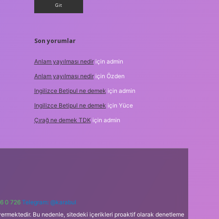
Son yorumlar
Anlam yayılması nedir
için
admin
Anlam yayılması nedir
için
Özden
Ingilizce Betipul ne demek
için
admin
Ingilizce Betipul ne demek
için
Yüce
Çırağ ne demek TDK
için
admin
6 0 726
Telegram: @karabul
ermektedir. Bu nedenle, sitedeki içerikleri proaktif olarak denetleme