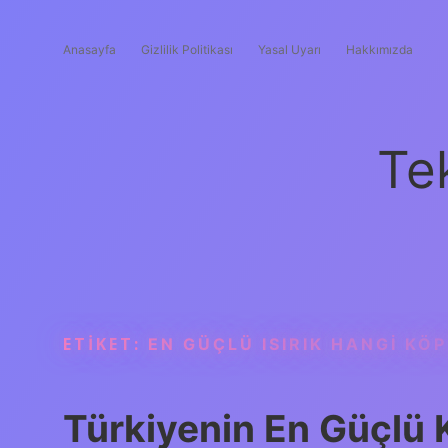
Anasayfa
Gizlilik Politikası
Yasal Uyarı
Hakkımızda
Te
ETIKET:
EN GÜÇLÜ ISIRIK HANGI KÖP
Türkiyenin En Güçlü 