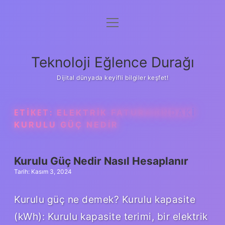
menüyü
Anasayfa
aç
Gizlilik Politikası
Teknoloji Eğlence Durağı
Yasal Uyarı
Dijital dünyada keyifli bilgiler keşfet!
Hakkımızda
ETIKET:
ELEKTRIK FATURASINDAKI
KURULU GÜÇ NEDIR
Kurulu Güç Nedir Nasıl Hesaplanır
Tarih: Kasım 3, 2024
Kurulu güç ne demek? Kurulu kapasite
(kWh): Kurulu kapasite terimi, bir elektrik