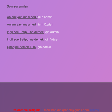
Son yorumlar
Anlam yayılması nedir
için
admin
Anlam yayılması nedir
için
Özden
Ingilizce Betipul ne demek
için
admin
Ingilizce Betipul ne demek
için
Yüce
Çırağ ne demek TDK
için
admin
bet
elexbett.net
tulipbetgiris.org
Reklam ve İletişim:
E-mail:
backlinkpaneli@gmail.com
Teams: