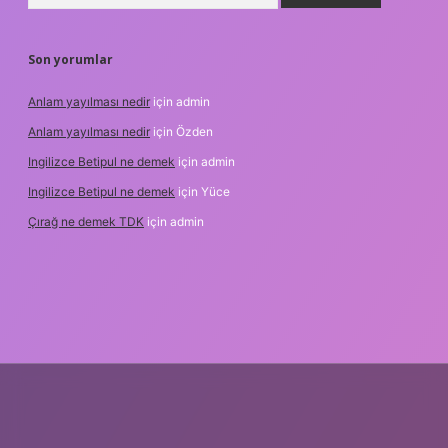
Son yorumlar
Anlam yayılması nedir
için
admin
Anlam yayılması nedir
için
Özden
Ingilizce Betipul ne demek
için
admin
Ingilizce Betipul ne demek
için
Yüce
Çırağ ne demek TDK
için
admin
bet
elexbett.net
tulipbetgiris.org