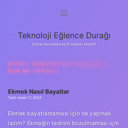
menüyü
Anasayfa
aç
Gizlilik Politikası
Teknoloji Eğlence Durağı
Yasal Uyarı
Dijital dünyada keyifli bilgiler keşfet!
Hakkımızda
ETIKET:
EKMEĞIN KÜFLENMEMESI
IÇIN NE YAPMALI
Ekmek Nasıl Bayatlar
Tarih: Aralık 17, 2024
Ekmek bayatlamaması için ne yapmak
lazım? Ekmeğin tadının bozulmaması için