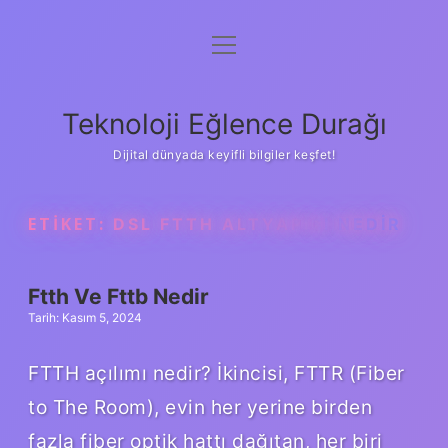
menüyü
Anasayfa
aç
Gizlilik Politikası
Teknoloji Eğlence Durağı
Yasal Uyarı
Dijital dünyada keyifli bilgiler keşfet!
Hakkımızda
ETIKET:
DSL FTTH ALTYAPISI NEDIR
Ftth Ve Fttb Nedir
Tarih: Kasım 5, 2024
FTTH açılımı nedir? İkincisi, FTTR (Fiber
to The Room), evin her yerine birden
fazla fiber optik hattı dağıtan, her biri