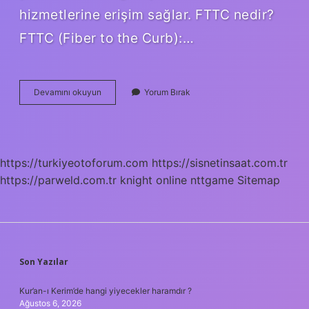
hizmetlerine erişim sağlar. FTTC nedir?
FTTC (Fiber to the Curb):…
Ftth
Devamını okuyun
Yorum Bırak
Ve
Fttb
Nedir
https://turkiyeotoforum.com
https://sisnetinsaat.com.tr
https://parweld.com.tr
knight online
nttgame
Sitemap
SIDEBAR
Son Yazılar
Kur’an-ı Kerim’de hangi yiyecekler haramdır ?
Ağustos 6, 2026