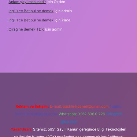
Anlam yayılması nedir
için
Özden
Ingilizce Betipul ne demek
için
admin
Ingilizce Betipul ne demek
için
Yüce
Çırağ ne demek TDK
için
admin
bet
elexbett.net
tulipbetgiris.org
Reklam ve İletişim:
E-mail:
backlinkpaneli@gmail.com
Teams:
forumhizmeti@gmail.com
Whatsapp: 0262 606 0 726
Telegram:
@karabul
Yasal Uyarı:
Sitemiz, 5651 Sayılı Kanun gereğince Bilgi Teknolojileri
ve İletişim Kurumu (BTK) tarafından onaylanmış bir Yer Sağlayıcı