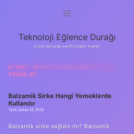
menüyü
Anasayfa
aç
Gizlilik Politikası
Teknoloji Eğlence Durağı
Yasal Uyarı
Dijital dünyada keyifli bilgiler keşfet!
Hakkımızda
ETIKET:
DIYETTE BALZAMIK SIRKE
YENIR MI
Balzamik Sirke Hangi Yemeklerde
Kullanılır
Tarih: Şubat 25, 2025
Balzamik sirke sağlıklı mı? Balzamik