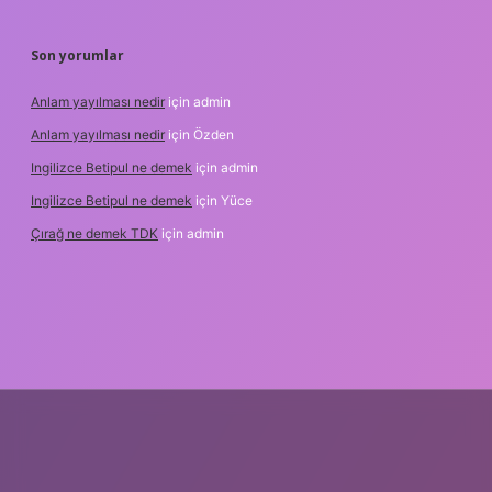
Son yorumlar
Anlam yayılması nedir
için
admin
Anlam yayılması nedir
için
Özden
Ingilizce Betipul ne demek
için
admin
Ingilizce Betipul ne demek
için
Yüce
Çırağ ne demek TDK
için
admin
t
elexbett.net
tulipbetgiris.org