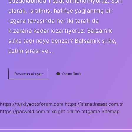
buzdolabında 1 saat dinlendiriyoruz. Son
olarak, ısıtılmış, hafifçe yağlanmış bir
ızgara tavasında her iki tarafı da
kızarana kadar kızartıyoruz. Balzamik
sirke tadı neye benzer? Balsamik sirke,
üzüm şırası ve…
Balzamik
Devamını okuyun
Yorum Bırak
Sirke
Hangi
Yemeklerde
Kullanılır
https://turkiyeotoforum.com
https://sisnetinsaat.com.tr
https://parweld.com.tr
knight online
nttgame
Sitemap