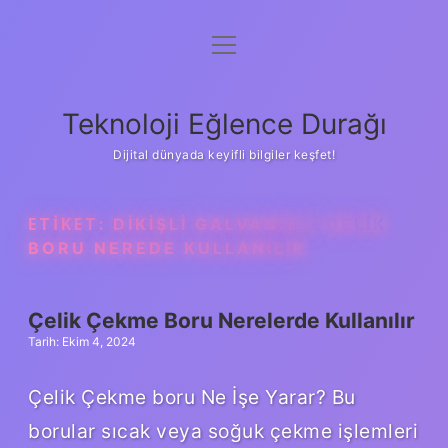
menüyü
Anasayfa
aç
Gizlilik Politikası
Teknoloji Eğlence Durağı
Yasal Uyarı
Dijital dünyada keyifli bilgiler keşfet!
Hakkımızda
ETIKET:
DIKIŞLI GALVANIZLI ÇELIK
BORU NEREDE KULLANILIR
Çelik Çekme Boru Nerelerde Kullanılır
Tarih: Ekim 4, 2024
Çelik Çekme boru Ne İşe Yarar? Bu
borular sıcak veya soğuk çekme işlemleri