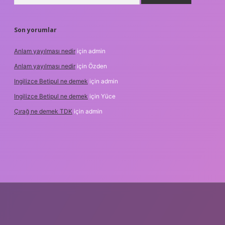
Son yorumlar
Anlam yayılması nedir
için
admin
Anlam yayılması nedir
için
Özden
Ingilizce Betipul ne demek
için
admin
Ingilizce Betipul ne demek
için
Yüce
Çırağ ne demek TDK
için
admin
bet
elexbett.net
tulipbetgiris.org