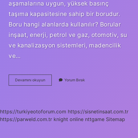
aşamalarına uygun, yüksek basınç
taşıma kapasitesine sahip bir borudur.
Boru hangi alanlarda kullanılır? Borular
inşaat, enerji, petrol ve gaz, otomotiv, su
ve kanalizasyon sistemleri, madencilik
ve…
Çelik
Devamını okuyun
Yorum Bırak
Çekme
Boru
Nerelerde
Kullanılır
https://turkiyeotoforum.com
https://sisnetinsaat.com.tr
https://parweld.com.tr
knight online
nttgame
Sitemap