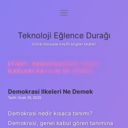
menüyü
Anasayfa
aç
Gizlilik Politikası
Teknoloji Eğlence Durağı
Yasal Uyarı
Dijital dünyada keyifli bilgiler keşfet!
Hakkımızda
ETIKET:
DEMOKRASININ TEMEL
ILKELERI KATILIM NE DEMEK
Demokrasi Ilkeleri Ne Demek
Tarih: Ocak 25, 2025
Demokrasi nedir kısaca tanımı?
Demokrasi, genel kabul gören tanımına