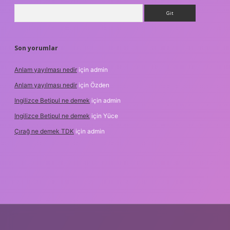
Arama
Son yorumlar
Anlam yayılması nedir
için
admin
Anlam yayılması nedir
için
Özden
Ingilizce Betipul ne demek
için
admin
Ingilizce Betipul ne demek
için
Yüce
Çırağ ne demek TDK
için
admin
t
elexbett.net
tulipbetgiris.org