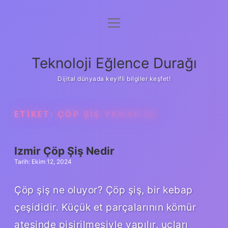
menüyü
Anasayfa
aç
Gizlilik Politikası
Teknoloji Eğlence Durağı
Yasal Uyarı
Dijital dünyada keyifli bilgiler keşfet!
Hakkımızda
ETIKET:
ÇÖP ŞIŞ YANAR MI
Izmir Çöp Şiş Nedir
Tarih: Ekim 12, 2024
Çöp şiş ne oluyor? Çöp şiş, bir kebap
çeşididir. Küçük et parçalarının kömür
ateşinde pişirilmesiyle yapılır, uçları