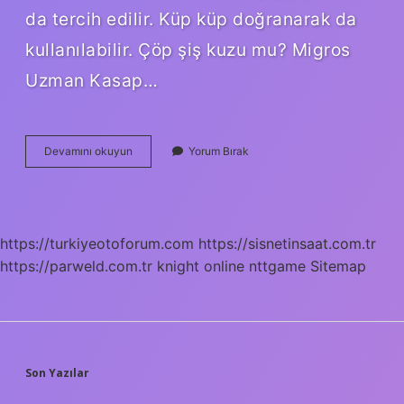
da tercih edilir. Küp küp doğranarak da
kullanılabilir. Çöp şiş kuzu mu? Migros
Uzman Kasap…
Izmir
Devamını okuyun
Yorum Bırak
Çöp
Şiş
Nedir
https://turkiyeotoforum.com
https://sisnetinsaat.com.tr
https://parweld.com.tr
knight online
nttgame
Sitemap
SIDEBAR
Son Yazılar