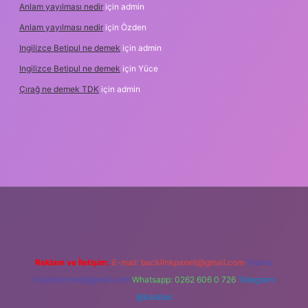
Anlam yayılması nedir
için
admin
Anlam yayılması nedir
için
Özden
Ingilizce Betipul ne demek
için
admin
Ingilizce Betipul ne demek
için
Yüce
Çırağ ne demek TDK
için
admin
bet
elexbett.net
tulipbetgiris.org
Reklam ve İletişim:
E-mail:
backlinkpaneli@gmail.com
Teams:
forumhizmeti@gmail.com
Whatsapp: 0262 606 0 726
Telegram:
@karabul