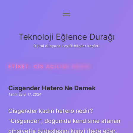
menüyü
Anasayfa
aç
Gizlilik Politikası
Teknoloji Eğlence Durağı
Yasal Uyarı
Dijital dünyada keyifli bilgiler keşfet!
Hakkımızda
ETIKET:
CIS AÇILIMI NEDIR
Cisgender Hetero Ne Demek
Tarih: Eylül 17, 2024
Cisgender kadın hetero nedir?
“Cisgender”, doğumda kendisine atanan
cinsiyetle özdeşleşen kişiyi ifade eder.