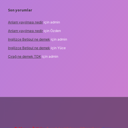
Son yorumlar
Anlam yayılması nedir
için
admin
Anlam yayılması nedir
için
Özden
Ingilizce Betipul ne demek
için
admin
Ingilizce Betipul ne demek
için
Yüce
Çırağ ne demek TDK
için
admin
bet
elexbett.net
tulipbetgiris.org